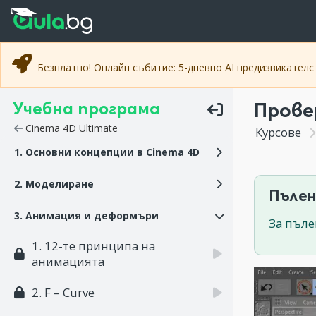
Прескочи към основното съдържание
Прескочи към навигацията
Безплатно! Онлайн събитие: 5-дневно AI предизвикател
Учебна програма
Прове
Cinema 4D Ultimate
Курсове
1. Основни концепции в Cinema 4D
2. Моделиране
Пълен
3. Анимация и деформъри
За пъле
1. 12-те принципа на
анимацията
2. F – Curve