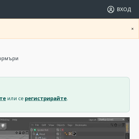
ВХОД
×
формъри
те
или се
регистрирайте
.