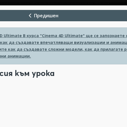
Предишен
D Ultimate
В курса "Cinema 4D Ultimate" ще се запознает
 как да създавате впечатляващи визуализации и анимаци
ите как да създавате сложни модели, как да прилагате 
ни анимации.
сия към урока