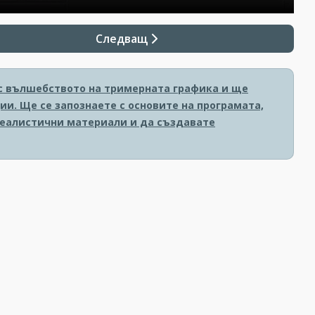
Следващ
е с вълшебството на тримерната графика и ще
и. Ще се запознаете с основите на програмата,
реалистични материали и да създавате