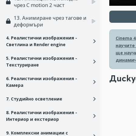
чрез C motion 2 част
13. Анимиране чрез тагове и
деформъри
4. Реалистични изображения -
Cinema 4
Светлина и Render engine
научите
ще науч
5. Реалистични изображения -
динамич
Текстуриране
Диску
6. Реалистични изображения -
Камера
7. Студийно осветление
8. Реалистични изображения -
Интериор и екстериор
9. Комплексни анимации с