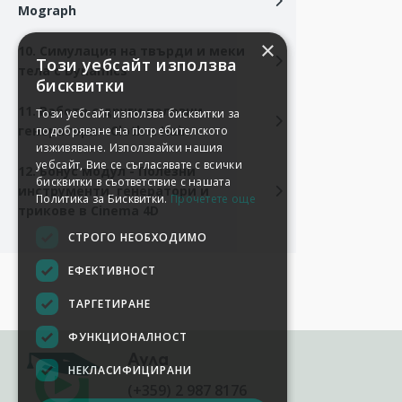
Mograph
×
10. Симулация на твърди и меки
Този уебсайт използва
тела с Dynamics
бисквитки
11. Работа с други полезни
Този уебсайт използва бисквитки за
генератори - Cloth и Hair
подобряване на потребителското
изживяване. Използвайки нашия
уебсайт, Вие се съгласявате с всички
12. Бонус модул - Полезни
бисквитки в съответствие с нашата
инструменти, генератори и
Политика за Бисквитки.
Прочетете още
трикове в Cinema 4D
СТРОГО НЕОБХОДИМО
ЕФЕКТИВНОСТ
ТАРГЕТИРАНЕ
ФУНКЦИОНАЛНОСТ
Аула
НЕКЛАСИФИЦИРАНИ
(+359) 2 987 8176