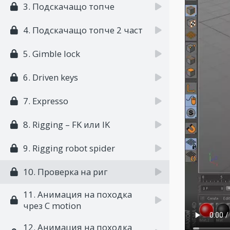
3. Подскачащо топче
4. Подскачащо топче 2 част
5. Gimble lock
6. Driven keys
7. Expresso
8. Rigging – FK или IK
9. Rigging robot spider
10. Проверка на риг
11. Анимация на походка
чрез C motion
12. Анимация на походка