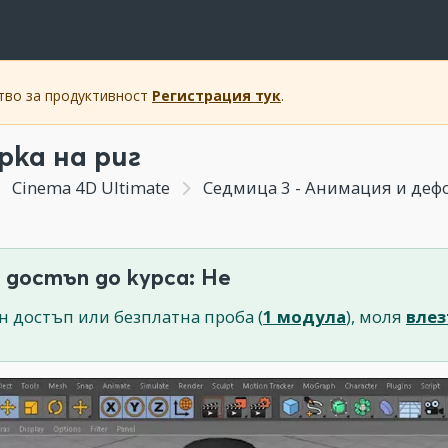
ство за продуктивност
Регистрация тук
.
рка на риг
Cinema 4D Ultimate
Седмица 3 - Анимация и де
 достъп до курса: Не
н достъп или безплатна проба (
1 модула
), моля
влез