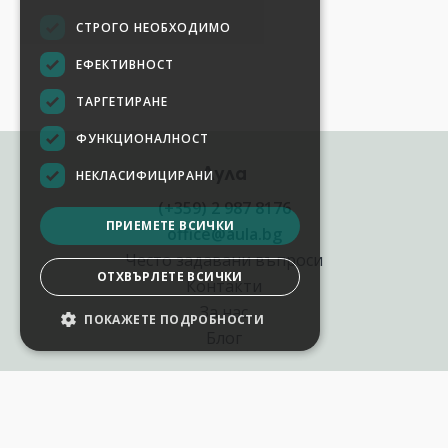
СТРОГО НЕОБХОДИМО
ЕФЕКТИВНОСТ
ТАРГЕТИРАНЕ
ФУНКЦИОНАЛНОСТ
Аула
НЕКЛАСИФИЦИРАНИ
(+359) 2 987 8176
ПРИЕМЕТЕ ВСИЧКИ
office@aula.bg
Често задавани въпроси
ОТХВЪРЛЕТЕ ВСИЧКИ
Контакти
За нас
ПОКАЖЕТЕ ПОДРОБНОСТИ
НАСТРОЙКИ НА БИСКВИТКИТЕ
Блог
Полезни връзки
Създай курс за Аула