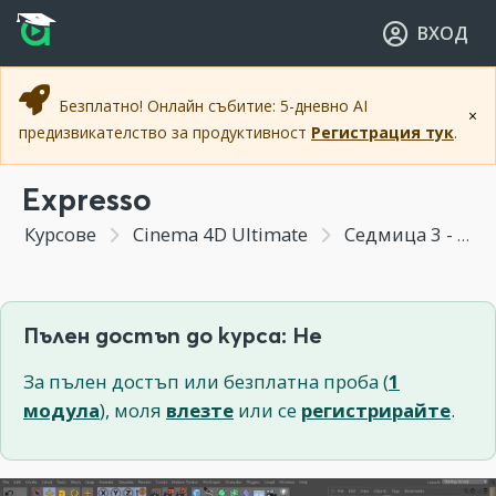
Прескочи към основното съдържание
Прескочи към навигацията
ВХОД
Безплатно! Онлайн събитие: 5-дневно AI
×
предизвикателство за продуктивност
Регистрация тук
.
Expresso
Курсове
Cinema 4D Ultimate
Седмица 3 - Анимация и деформъри
Пълен достъп до курса: Не
За пълен достъп или безплатна проба (
1
модула
), моля
влезте
или се
регистрирайте
.