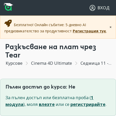
Прескочи към основното съдържание
Прескочи към навигацията
ВХОД
Безплатно! Онлайн събитие: 5-дневно AI
×
предизвикателство за продуктивност
Регистрация тук
.
Разкъсване на плат чрез
Tear
Курсове
Cinema 4D Ultimate
Седмица 11 - Работа с други полезни генератори - Cloth и Hair
Пълен достъп до курса: Не
За пълен достъп или безплатна проба (
1
модула
), моля
влезте
или се
регистрирайте
.