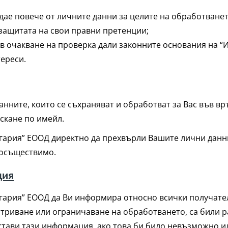
ае повече от личните данни за целите на обработването
защитата на свои правни претенции;
в очакване на проверка дали законните основания на 
ереси.
анните, които се съхраняват и обработват за Вас във вр
скане по имейл.
лгария” ЕООД директно да прехвърли Вашите лични данн
 осъществимо.
ция
гария” ЕООД да Ви информира относно всички получател
изтриване или ограничаване на обработването, са били 
стави тази информация, ако това би било невъзможно 