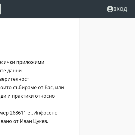
ВХОД
и всички приложими
те данни.
оверителност
които събираме от Вас, или
еди и практики относно
мер 268611 е „Инфосенс
явано от Иван Цукев.