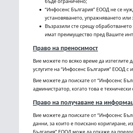
бъде ограничено;
“Инфосенс България” ЕООД не се нужд
установяването, упражняването или 
Възразили сте срещу обработването 
имат преимущество пред Вашите инт
Право на преносимост
Вие можете по всяко време да изтеглите д
услугите на “Инфосенс България” ЕООД с и
Вие можете да поискате от “Инфосенс Бъ
администратор, когато това е технически
Право на получаване на информа
Вие можете да поискате от “Инфосенс Бъл
данни, за които е поискано коригиране, 
България” ЕООД може да откаже да предо