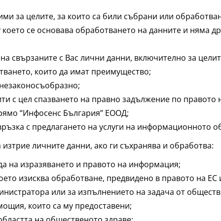
ми за целите, за които са били събрани или обработван
у което се основава обработването на данните и няма д
на свързаните с Вас лични данни, включително за цели
тването, които да имат преимущество;
 незаконосъобразно;
ти с цел спазването на правно задължение по правото 
прямо “Инфосенс България” ЕООД;
връзка с предлагането на услуги на информационното о
 изтрие личните данни, ако ги съхранява и обработва:
да на изразяването и правото на информация;
което изисква обработване, предвидено в правото на ЕС
министратора или за изпълнението на задача от обществ
ощия, които са му предоставени;
областта на общественото здраве;