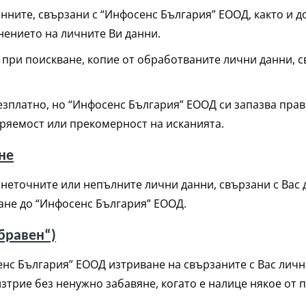
анните, свързани с “Инфосенс България” ЕООД, както и 
нението на личните Ви данни.
при поискване, копие от обработваните лични данни, св
езплатно, но “Инфосенс България” ЕООД си запазва пра
оряемост или прекомерност на исканията.
не
 неточните или непълните лични данни, свързани с Вас
кане до “Инфосенс България” ЕООД.
бравен“)
енс България” ЕООД изтриване на свързаните с Вас личн
зтрие без ненужно забавяне, когато е налице някое от 