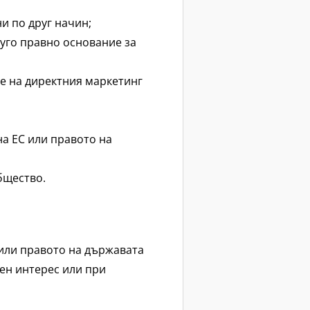
и по друг начин;
руго правно основание за
те на директния маркетинг
на ЕС или правото на
бщество.
 или правото на държавата
ен интерес или при