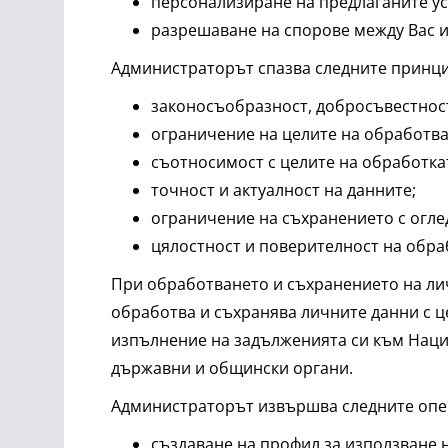
персонализиране на предлаганите ус
разрешаване на спорове между Вас и
Администраторът спазва следните принци
законосъобразност, добросъвестност
ограничение на целите на обработва
съотносимост с целите на обработка
точност и актуалност на данните;
ограничение на съхранението с оглед
цялостност и поверителност на обра
При обработването и съхранението на ли
обработва и съхранява личните данни с ц
изпълнение на задълженията си към Наци
държавни и общински органи.
Администраторът извършва следните опер
създаване на профил за използване н