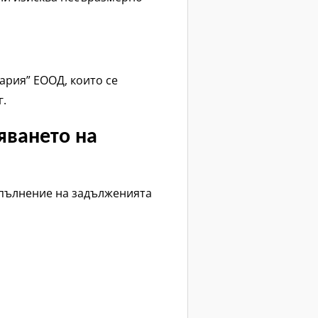
ария” ЕООД, които се
г.
яването на
зпълнение на задълженията