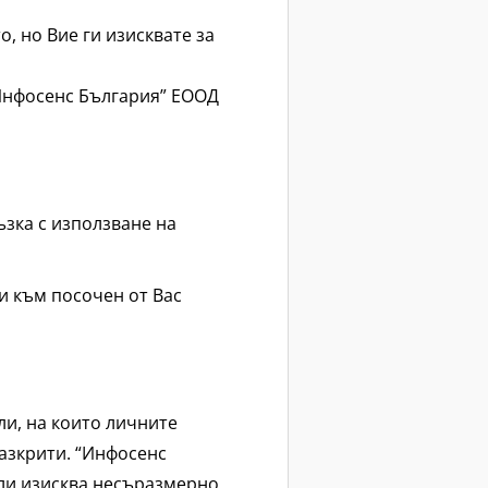
, но Вие ги изисквате за
“Инфосенс България” ЕООД
ъзка с използване на
и към посочен от Вас
и, на които личните
разкрити. “Инфосенс
или изисква несъразмерно