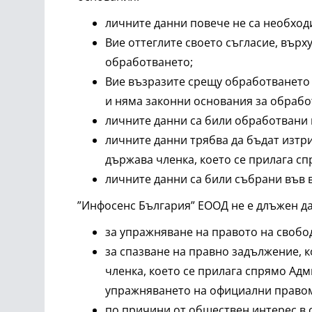
личните данни повече не са необходи
Вие оттеглите своето съгласие, върх
обработването;
Вие възразите срещу обработването 
и няма законни основания за обрабо
личните данни са били обработвани
личните данни трябва да бъдат изтри
държава членка, което се прилага с
личните данни са били събрани във 
”Инфосенс България” ЕООД не е длъжен да
за упражняване на правото на свобо
за спазване на правно задължение, 
членка, което се прилага спрямо Ад
упражняването на официални правом
по причини от обществен интерес в 