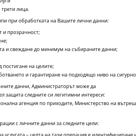
луги
 трети лица.
пи при обработката на Вашите лични данни:
 и прозрачност;
не;
та и свеждане до минимум на събираните данни;
 постигане на целите;
ботването и гарантиране на подходящо ниво на сигурно
чните данни, Администраторът може да
ел защита следните си легитимни интереси:
онална агенция по приходите, Министерство на вътреш
ации с личните данни за следните цели:
а услугата – целта на тази операция е идентифициране н