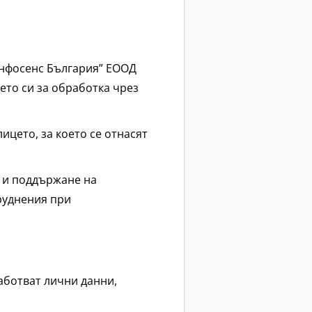
Инфосенс България” ЕООД
ето си за обработка чрез
ицето, за което се отнасят
о и поддържане на
труднения при
аботват лични данни,