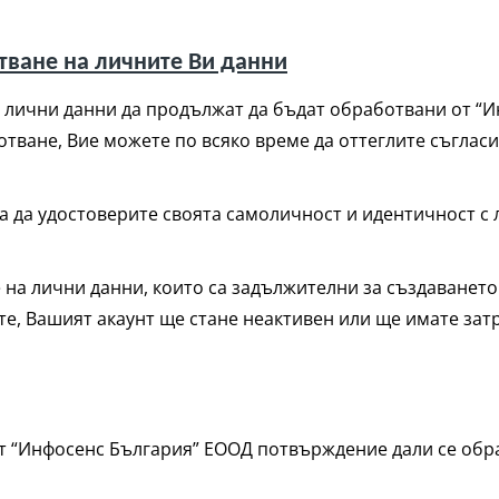
отване на личните Ви данни
е лични данни да продължат да бъдат обработвани от “
отване, Вие можете по всяко време да оттеглите съгласи
 да удостоверите своята самоличност и идентичност с л
е на лични данни, които са задължителни за създаванет
ите, Вашият акаунт ще стане неактивен или ще имате за
от “Инфосенс България” ЕООД потвърждение дали се обр