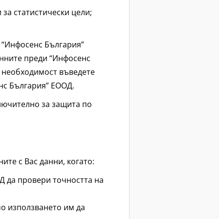
 за статистически цели;
о “Инфосенс България”
данните преди “Инфосенс
и необходимост въведете
енс България” ЕООД.
лючително за защита по
те с Вас данни, когато:
ОД да провери точността на
мо използването им да