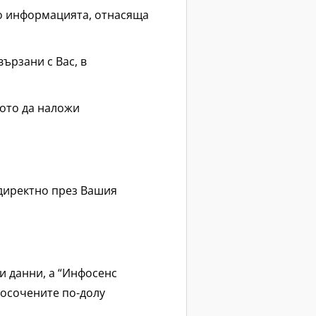
до информацията, отнасяща
ързани с Вас, в
вото да наложи
 директно през Вашия
и данни, а “Инфосенс
посочените по-долу