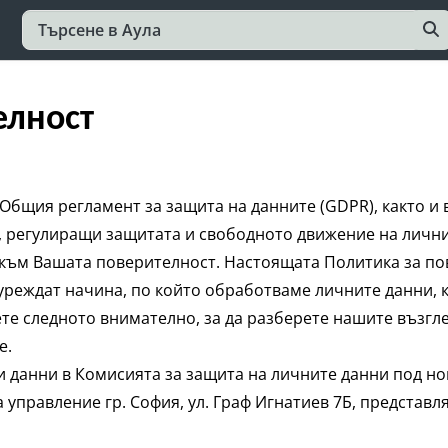
елност
с Общия регламент за защита на данните (GDPR), както 
, регулиращи защитата и свободното движение на лични
 към Вашата поверителност. Настоящата Политика за п
 уреждат начина, по който обработваме личните данни, 
ете следното внимателно, за да разберете нашите възгл
е.
 данни в Комисията за защита на личните данни под но
 управление гр. София, ул. Граф Игнатиев 7Б, представл