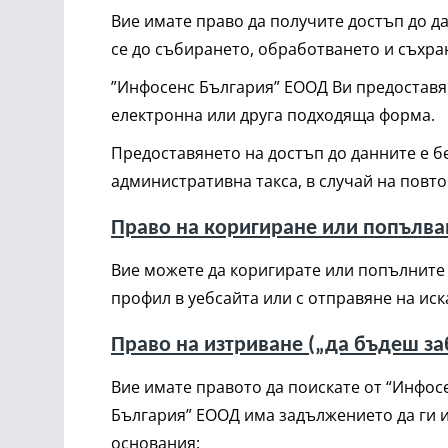
Вие имате право да получите достъп до д
се до събирането, обработването и съхра
”Инфосенс България” ЕООД Ви предоставя 
електронна или друга подходяща форма.
Предоставянето на достъп до данните е б
административна такса, в случай на повт
Право на коригиране или попълва
Вие можете да коригирате или попълните
профил в уебсайта или с отправяне на ис
Право на изтриване („да бъдеш за
Вие имате правото да поискате от “Инфос
България” ЕООД има задължението да ги и
основания: