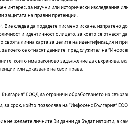
ен интерес, за научни или исторически изследвания или
ли защитата на правни претенции.
“, Вие следва да подадете писмено искане, изпратено д
оличност и идентичност с лицето, за което се отнасят 
то своята лична карта за целите на идентификация и пр
, за което се отнасят данните, пред служител на “Инфос
ните, които има законово задължение да съхранява, вк
енции или доказване на свои права.
с България” ЕООД да ограничи обработването на свързани
, за срок, който позволява на “Инфосенс България” ЕО
ие не желаете личните Ви данни да бъдат изтрити, а са