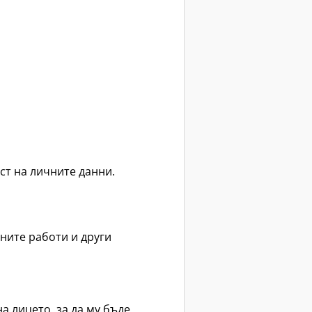
ст на личните данни.
ните работи и други
а лицето, за да му бъде