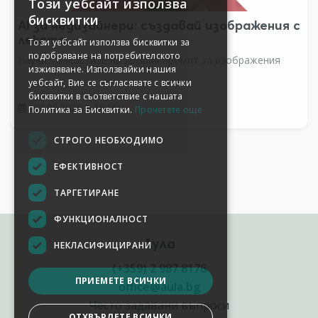
AI за недизайнери: създавай изображения с
лекота
Научи тънкостите на добрия промпт за изображения
27.05.2026 в 16:00ч.
Аула
(+359) 2 987 8176
office@aula.bg
Често задавани въпроси