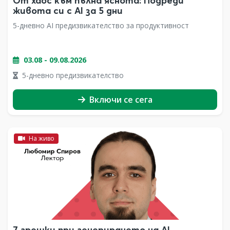
От хаос към пълна яснота: Подреди
живота си с AI за 5 дни
5-дневно AI предизвикателство за продуктивност
03.08 - 09.08.2026
5-дневно предизвикателство
Включи се сега
На живо
7 грешки при генерирането на AI