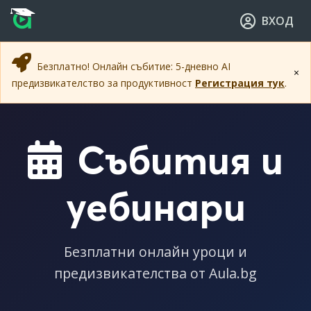
Прескочи към основното съдържание
Прескочи към навигацията
ВХОД
Безплатно! Онлайн събитие: 5-дневно AI
×
предизвикателство за продуктивност
Регистрация тук
.
Събития и
уебинари
Безплатни онлайн уроци и
предизвикателства от Aula.bg