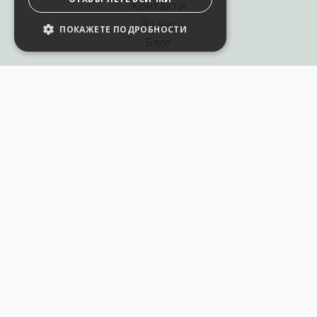
Контакти
За нас
НАСТРОЙКИ НА БИСКВИТКИТЕ
Блог
Полезни връзки
Създай курс за Аула
Фирмени обучения
Събития и уебинари
Цени Аула Абонамент
Подари ваучер
Общи разпоредби
Условия за позлзване
Политика за поверителност