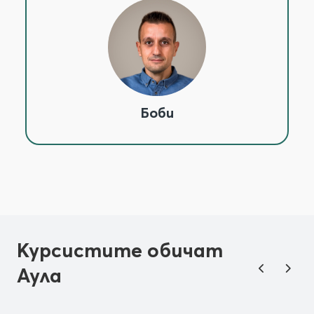
Боби
Курсистите обичат
Аула