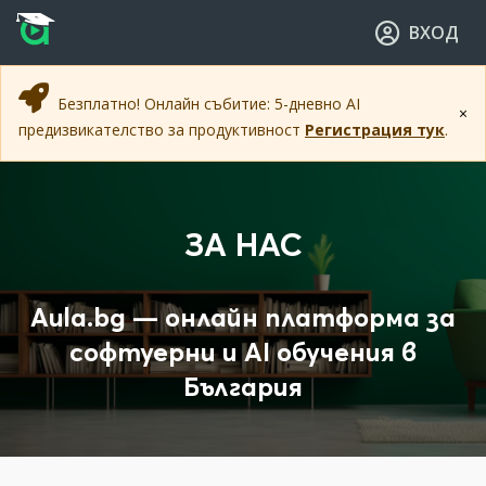
Прескочи към основното съдържание
Прескочи към навигацията
ВХОД
Безплатно! Онлайн събитие: 5-дневно AI
×
предизвикателство за продуктивност
Регистрация тук
.
ЗА НАС
Aula.bg — онлайн платформа за
софтуерни и AI обучения в
България