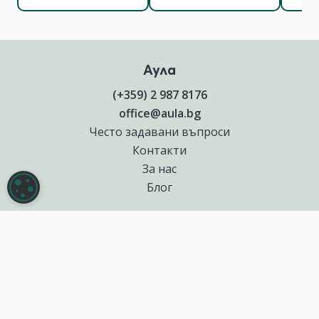
Аула
(+359) 2 987 8176
office@aula.bg
Често задавани въпроси
Контакти
За нас
НАСТРОЙКИ НА БИСКВИТКИТЕ
Блог
Полезни връзки
Създай курс за Аула
Фирмени обучения
Събития и уебинари
Цени Аула Абонамент