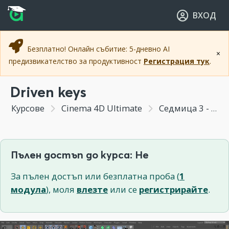
Прескочи към основното съдържание
Прескочи към навигацията
ВХОД
Безплатно! Онлайн събитие: 5-дневно AI
×
предизвикателство за продуктивност
Регистрация тук
.
Driven keys
Курсове
Cinema 4D Ultimate
Седмица 3 - Анимация и деформъри
Пълен достъп до курса: Не
За пълен достъп или безплатна проба (
1
модула
), моля
влезте
или се
регистрирайте
.