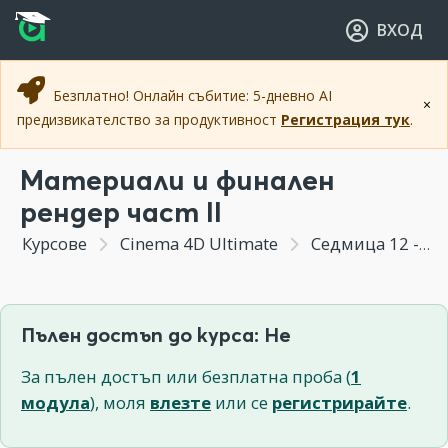
Прескочи към основното съдържание
Прескочи към навигацията
ВХОД
Безплатно! Онлайн събитие: 5-дневно AI
×
предизвикателство за продуктивност
Регистрация тук
.
Материали и финален
рендер част II
Курсове
Cinema 4D Ultimate
Седмица 12 - Бонус модул - Полезни инструменти, генератори и трикове в Cinema 4D
Пълен достъп до курса: Не
За пълен достъп или безплатна проба (
1
модула
), моля
влезте
или се
регистрирайте
.