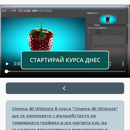
СТАРТИРАЙ КУРСА ДНЕС
Cinema 4D Ultimate
В курса "Cinema 4D Ultimate"
ще се запознаете с вълшебството на
тримерната графика и ще научите как да
създавате впечатляващи визуализации и