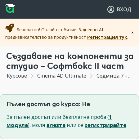
Прескочи към основното съдържание
Прескочи към навигацията
ВХОД
Безплатно! Онлайн събитие: 5-дневно AI
×
предизвикателство за продуктивност
Регистрация тук
.
Създаване на компоненти за
студио – Софтбокс II част
Курсове
Cinema 4D Ultimate
Седмица 7 - Студийно осветление
Пълен достъп до курса: Не
За пълен достъп или безплатна проба (
1
модула
), моля
влезте
или се
регистрирайте
.