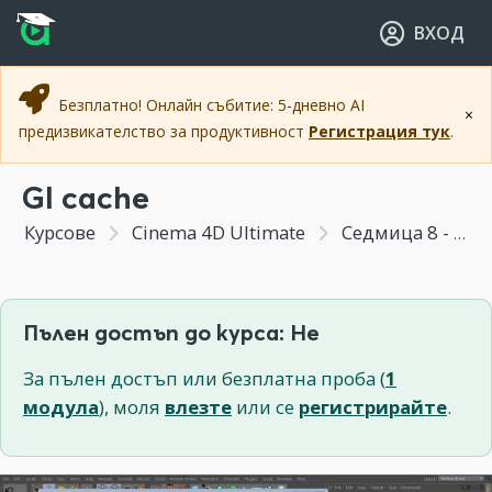
Прескочи към основното съдържание
Прескочи към навигацията
ВХОД
Безплатно! Онлайн събитие: 5-дневно AI
×
предизвикателство за продуктивност
Регистрация тук
.
GI cache
Курсове
Cinema 4D Ultimate
Седмица 8 - Реалистични изображения - Интериор и екстериор
Пълен достъп до курса: Не
За пълен достъп или безплатна проба (
1
модула
), моля
влезте
или се
регистрирайте
.