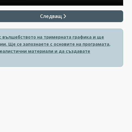
Следващ
е с вълшебството на тримерната графика и ще
и. Ще се запознаете с основите на програмата,
реалистични материали и да създавате