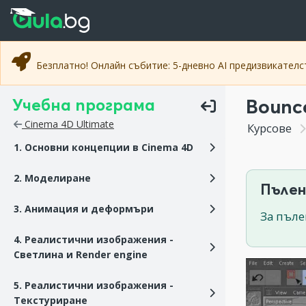
Прескочи към основното съдържание
Прескочи към навигацията
Безплатно! Онлайн събитие: 5-дневно AI предизвикател
Учебна програма
Bounce
Cinema 4D Ultimate
Курсове
1. Основни концепции в Cinema 4D
2. Моделиране
Пълен
3. Анимация и деформъри
За пъле
4. Реалистични изображения -
Светлина и Render engine
5. Реалистични изображения -
Текстуриране