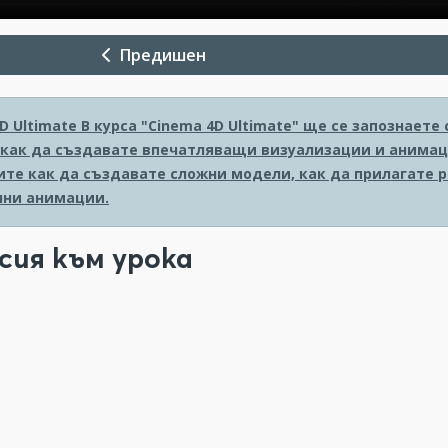
Предишен
D Ultimate
В курса "Cinema 4D Ultimate" ще се запознает
 как да създавате впечатляващи визуализации и анимаци
ите как да създавате сложни модели, как да прилагате 
ни анимации.
сия към урока