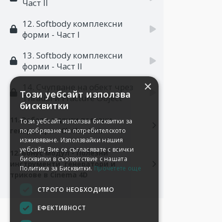
Част II
12. Softbody комплексни
форми - Част I
13. Softbody комплексни
форми - Част II
×
14. Счупване на обект чрез
Този уебсайт използва
Thrausi и Fracture Object
бисквитки
11. Работа с други полезни
Този уебсайт използва бисквитки за
генератори - Cloth и Hair
подобряване на потребителското
изживяване. Използвайки нашия
уебсайт, Вие се съгласявате с всички
12. Бонус модул - Полезни
бисквитки в съответствие с нашата
инструменти, генератори и
Политика за Бисквитки.
Прочетете още
трикове в Cinema 4D
СТРОГО НЕОБХОДИМО
ЕФЕКТИВНОСТ