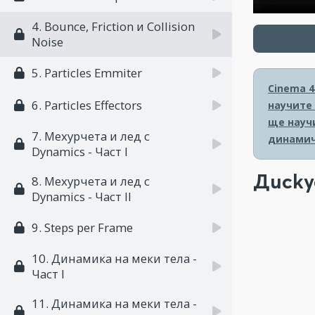
4. Bounce, Friction и Collision
Noise
5. Particles Emmiter
Cinema 4
6. Particles Effectors
научите
ще науч
7. Мехурчета и лед с
динамич
Dynamics - Част I
Диску
8. Мехурчета и лед с
Dynamics - Част II
9. Steps per Frame
10. Динамика на меки тела -
Част I
11. Динамика на меки тела -