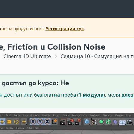
ство за продуктивност
Регистрация тук
.
, Friction и Collision Noise
Cinema 4D Ultimate
Седмица 10 - Симулация на т
 достъп до курса: Не
н достъп или безплатна проба (
1 модула
), моля
влез