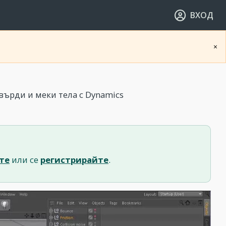
ВХОД
×
върди и меки тела с Dynamics
те
или се
регистрирайте
.