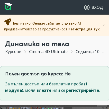
Прескочи към основното съдържание
Прескочи към навигацията
ВХОД
Безплатно! Онлайн събитие: 5-дневно AI
×
предизвикателство за продуктивност
Регистрация тук
.
Динамика на тела
Курсове
Cinema 4D Ultimate
Седмица 10 - Симулация на твърди и меки тела с Dynamics
Пълен достъп до курса: Не
За пълен достъп или безплатна проба (
1
модула
), моля
влезте
или се
регистрирайте
.