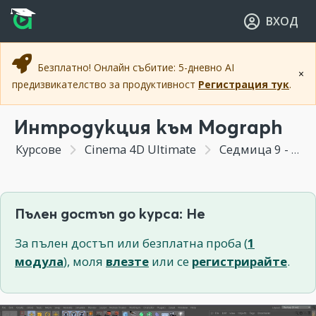
Прескочи към основното съдържание
Прескочи към навигацията
ВХОД
Безплатно! Онлайн събитие: 5-дневно AI
×
предизвикателство за продуктивност
Регистрация тук
.
Интродукция към Mograph
Курсове
Cinema 4D Ultimate
Седмица 9 - Комплексни анимации с Mograph
Пълен достъп до курса: Не
За пълен достъп или безплатна проба (
1
модула
), моля
влезте
или се
регистрирайте
.