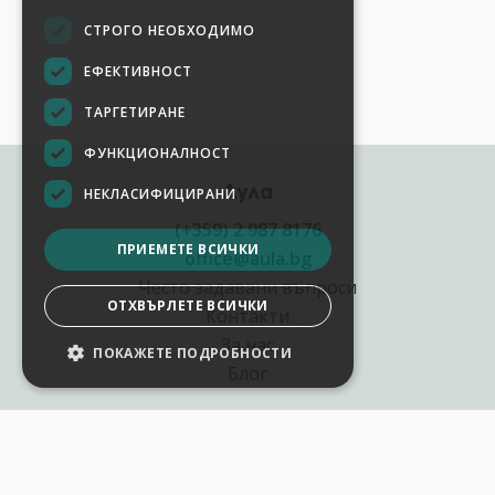
СТРОГО НЕОБХОДИМО
ЕФЕКТИВНОСТ
ТАРГЕТИРАНЕ
ФУНКЦИОНАЛНОСТ
Аула
НЕКЛАСИФИЦИРАНИ
(+359) 2 987 8176
ПРИЕМЕТЕ ВСИЧКИ
office@aula.bg
Често задавани въпроси
ОТХВЪРЛЕТЕ ВСИЧКИ
Контакти
За нас
ПОКАЖЕТЕ ПОДРОБНОСТИ
НАСТРОЙКИ НА БИСКВИТКИТЕ
Блог
Полезни връзки
Създай курс за Аула