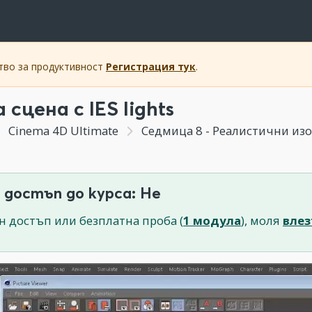
ство за продуктивност
Регистрация тук
.
сцена с IES lights
Cinema 4D Ultimate
Седмица 8 - Реалистични изо
 достъп до курса: Не
н достъп или безплатна проба (
1 модула
), моля
влез