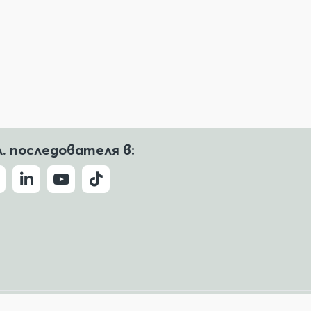
л. последователя в:
Условия за ползване
Политика за поверителност