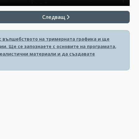
Следващ
е с вълшебството на тримерната графика и ще
и. Ще се запознаете с основите на програмата,
реалистични материали и да създавате