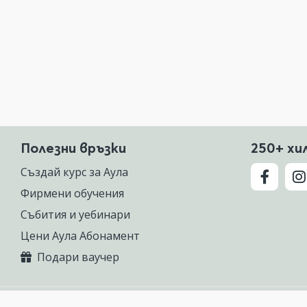
Полезни връзки
250+ хи
Създай курс за Аула
Фирмени обучения
Събития и уебинари
Цени Аула Абонамент
Подари ваучер