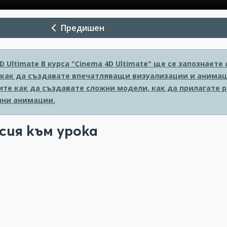
Предишен
D Ultimate
В курса "Cinema 4D Ultimate" ще се запознает
 как да създавате впечатляващи визуализации и анимаци
ите как да създавате сложни модели, как да прилагате 
ни анимации.
сия към урока