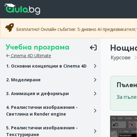
Прескочи към основното съдържание
Прескочи към навигацията
Безплатно! Онлайн събитие: 5-дневно AI предизвикател
Учебна програма
Нощна 
Cinema 4D Ultimate
Курсове
1. Основни концепции в Cinema 4D
2. Моделиране
Пълен
3. Анимация и деформъри
За пъле
4. Реалистични изображения -
Светлина и Render engine
5. Реалистични изображения -
Текстуриране