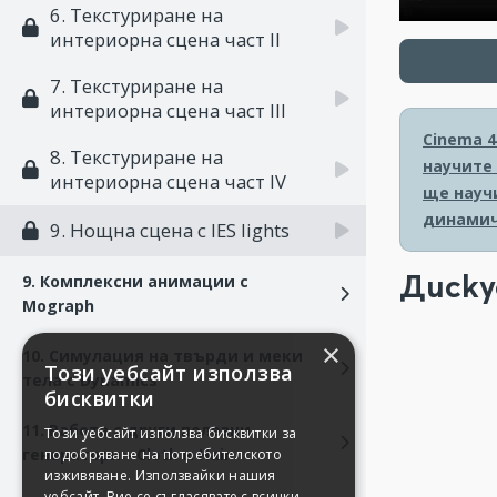
6. Текстуриране на
интериорна сцена част II
7. Текстуриране на
интериорна сцена част III
Cinema 4
8. Текстуриране на
научите
интериорна сцена част IV
ще науч
динамич
9. Нощна сцена с IES lights
Диску
9. Комплексни анимации с
Mograph
×
10. Симулация на твърди и меки
Този уебсайт използва
тела с Dynamics
бисквитки
11. Работа с други полезни
Този уебсайт използва бисквитки за
генератори - Cloth и Hair
подобряване на потребителското
изживяване. Използвайки нашия
уебсайт, Вие се съгласявате с всички