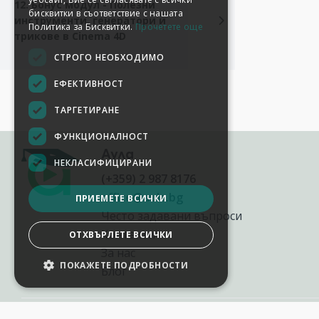
12. Бонус модул - Полезни
бисквитки в съответствие с нашата
инструменти, генератори и
Политика за Бисквитки.
Прочетете още
трикове в Cinema 4D
СТРОГО НЕОБХОДИМО
ЕФЕКТИВНОСТ
ТАРГЕТИРАНЕ
ФУНКЦИОНАЛНОСТ
Аула
НЕКЛАСИФИЦИРАНИ
(+359) 2 987 8176
office@aula.bg
ПРИЕМЕТЕ ВСИЧКИ
Често задавани въпроси
Контакти
ОТХВЪРЛЕТЕ ВСИЧКИ
За нас
ПОКАЖЕТЕ ПОДРОБНОСТИ
Блог
НАСТРОЙКИ НА БИСКВИТКИТЕ
2012-2026
©
AULA.bg
Всички права запазени.