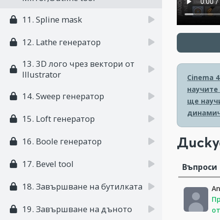
11. Spline mask
12. Lathe генератор
13. 3D лого чрез вектори от
Illustrator
Cinema 4
научите
14. Sweep генератор
ще науч
динамич
15. Loft генератор
Диску
16. Boole генератор
17. Bevel tool
Въпроси
18. Завършване на бутилката
An
Пр
19. Завършване на дъното
от