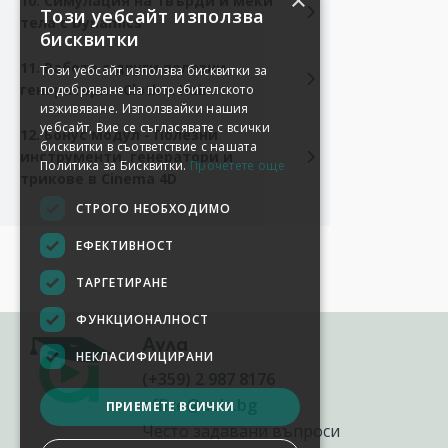
×
10. Симулация на твърди и меки
Този уебсайт използва
тела с Dynamics
бисквитки
11. Работа с други полезни
Този уебсайт използва бисквитки за
генератори - Cloth и Hair
подобряване на потребителското
изживяване. Използвайки нашия
уебсайт, Вие се съгласявате с всички
12. Бонус модул - Полезни
бисквитки в съответствие с нашата
инструменти, генератори и
Политика за Бисквитки.
Прочетете още
трикове в Cinema 4D
СТРОГО НЕОБХОДИМО
ЕФЕКТИВНОСТ
ТАРГЕТИРАНЕ
ФУНКЦИОНАЛНОСТ
Аула
НЕКЛАСИФИЦИРАНИ
(+359) 2 987 8176
office@aula.bg
ПРИЕМЕТЕ ВСИЧКИ
Често задавани въпроси