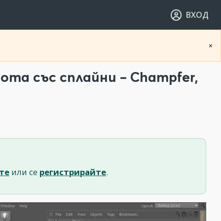
ВХОД
×
та със сплайни – Champfer,
те
или се
регистрирайте
.