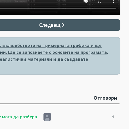
Следващ
е с вълшебството на тримерната графика и ще
и. Ще се запознаете с основите на програмата,
реалистични материали и да създавате
Отговори
е мога да разбера
1