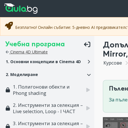
Прескочи към основното съдържание
Прескочи към навигацията
Безплатно! Онлайн събитие: 5-дневно AI предизвикател
Учебна програма
Допъл
Mirror
Cinema 4D Ultimate
1. Основни концепции в Cinema 4D
Курсове
2. Моделиране
1. Полигонови обекти и
Пълен
Phong shading
За пъле
2. Инструменти за селекция –
Live selection, Loop - I ЧАСТ
3. Инструменти за селекция –