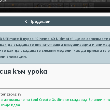
Предишен
D Ultimate
В курса "Cinema 4D Ultimate" ще се запознает
 как да създавате впечатляващи визуализации и анимаци
ите как да създавате сложни модели, как да прилагате 
ни анимации.
сия към урока
tongeorgiev
и използване на tool Create Outline се създавад 3 линии и н
 къде идва.