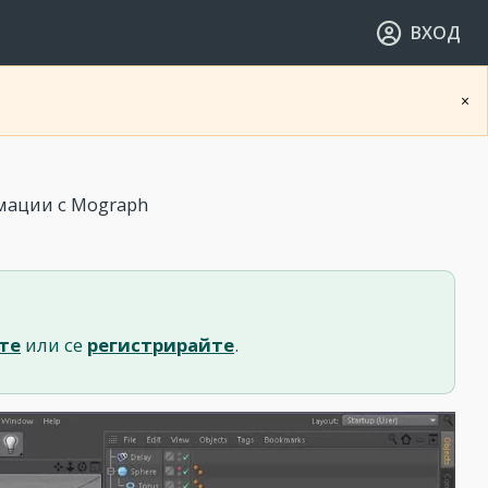
ВХОД
×
мации с Mograph
те
или се
регистрирайте
.