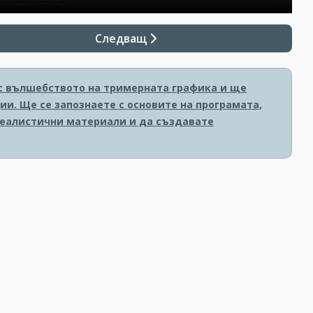
Следващ
е с вълшебството на тримерната графика и ще
и. Ще се запознаете с основите на програмата,
реалистични материали и да създавате