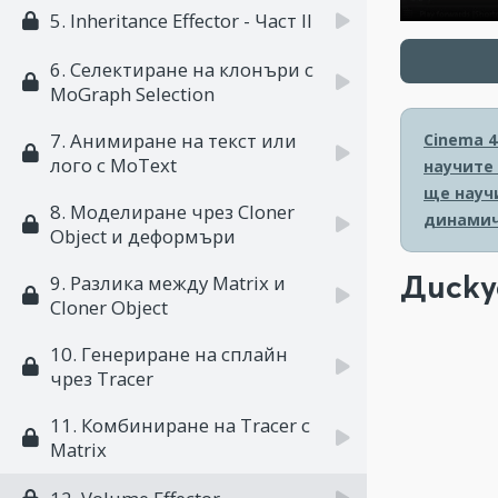
5. Inheritance Effector - Част II
6. Селектиране на клонъри с
MoGraph Selection
7. Aнимиране на текст или
Cinema 4
лого с MoText
научите
ще науч
8. Моделиране чрез Cloner
динамич
Object и деформъри
Диску
9. Разлика между Matrix и
Cloner Object
10. Генериране на сплайн
чрез Tracer
11. Комбиниране на Tracer с
Matrix