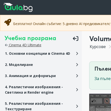
Прескочи към основното съдържание
Прескочи към навигацията
Безплатно! Онлайн събитие: 5-дневно AI предизвикател
Учебна програма
Volume
Cinema 4D Ultimate
Курсове
1. Основни концепции в Cinema 4D
2. Моделиране
Пълен
3. Анимация и деформъри
За пъле
4. Реалистични изображения -
Светлина и Render engine
5. Реалистични изображения -
Текстуриране