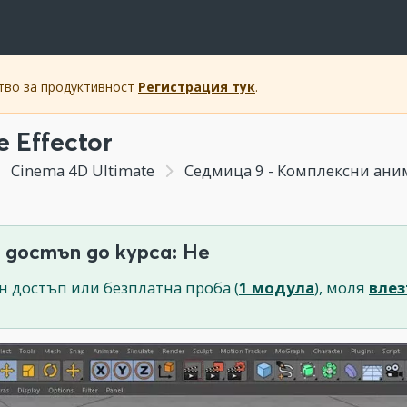
ство за продуктивност
Регистрация тук
.
 Effector
Cinema 4D Ultimate
Седмица 9 - Комплексни ани
 достъп до курса: Не
н достъп или безплатна проба (
1 модула
), моля
влез