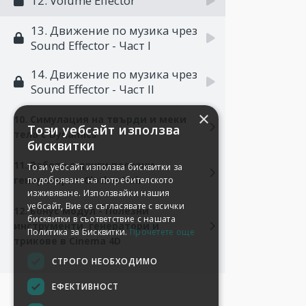
12. Volume Effector
13. Движение по музика чрез
Sound Effector - Част I
14. Движение по музика чрез
Sound Effector - Част II
×
10. Симулация на твърди и меки
Този уебсайт използва
тела с Dynamics
бисквитки
11. Работа с други полезни
Този уебсайт използва бисквитки за
генератори - Cloth и Hair
подобряване на потребителското
изживяване. Използвайки нашия
уебсайт, Вие се съгласявате с всички
12. Бонус модул - Полезни
бисквитки в съответствие с нашата
инструменти, генератори и
Политика за Бисквитки.
Прочетете още
трикове в Cinema 4D
СТРОГО НЕОБХОДИМО
ЕФЕКТИВНОСТ