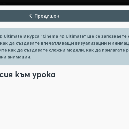
Предишен
D Ultimate
В курса "Cinema 4D Ultimate" ще се запознает
 как да създавате впечатляващи визуализации и анимаци
ите как да създавате сложни модели, как да прилагате 
ни анимации.
сия към урока