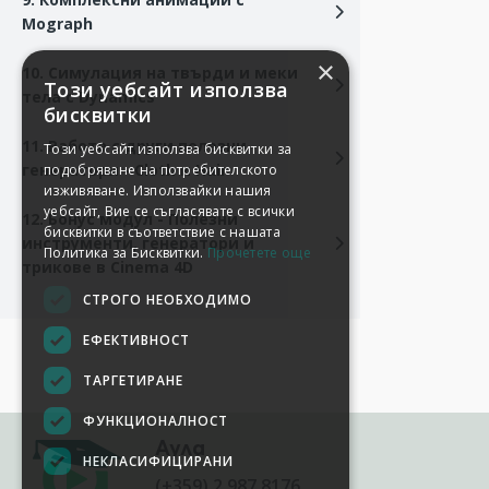
Mograph
×
10. Симулация на твърди и меки
Този уебсайт използва
тела с Dynamics
бисквитки
11. Работа с други полезни
Този уебсайт използва бисквитки за
генератори - Cloth и Hair
подобряване на потребителското
изживяване. Използвайки нашия
уебсайт, Вие се съгласявате с всички
12. Бонус модул - Полезни
бисквитки в съответствие с нашата
инструменти, генератори и
Политика за Бисквитки.
Прочетете още
трикове в Cinema 4D
СТРОГО НЕОБХОДИМО
ЕФЕКТИВНОСТ
ТАРГЕТИРАНЕ
ФУНКЦИОНАЛНОСТ
Аула
НЕКЛАСИФИЦИРАНИ
(+359) 2 987 8176