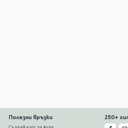
Полезни връзки
250+ хи
Създай курс за Аула