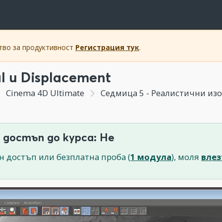
ство за продуктивност
Регистрация тук
.
l и Displacement
Cinema 4D Ultimate
Седмица 5 - Реалистични изо
 достъп до курса: Не
н достъп или безплатна проба (
1 модула
), моля
влез