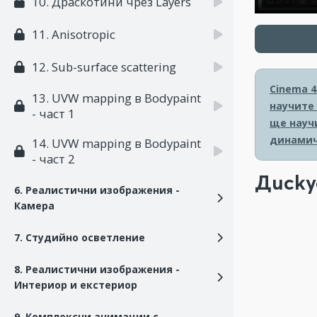
10. Драскотини чрез Layers
11. Anisotropic
12. Sub-surface scattering
Cinema 4
13. UVW mapping в Bodypaint
научите
- част 1
ще науч
динамич
14. UVW mapping в Bodypaint
- част 2
Диску
6. Реалистични изображения -
Камера
7. Студийно осветление
8. Реалистични изображения -
Интериор и екстериор
9. Комплексни анимации с