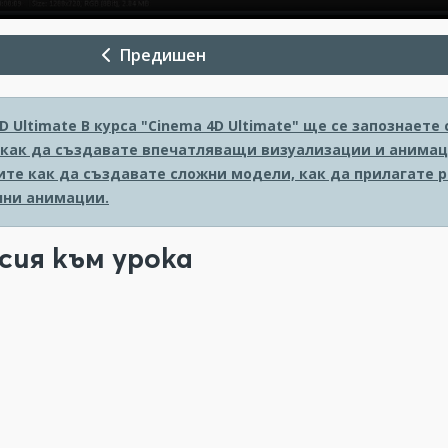
Предишен
D Ultimate
В курса "Cinema 4D Ultimate" ще се запознает
 как да създавате впечатляващи визуализации и анимаци
ите как да създавате сложни модели, как да прилагате 
ни анимации.
сия към урока