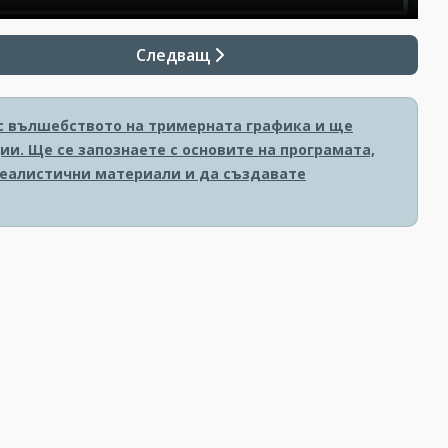
Следващ
е с вълшебството на тримерната графика и ще
и. Ще се запознаете с основите на програмата,
реалистични материали и да създавате