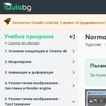
Прескочи към основното съдържание
Прескочи към навигацията
Безплатно! Онлайн събитие: 5-дневно AI предизвикател
Учебна програма
Norma
Cinema 4D Ultimate
Курсове
1. Основни концепции в Cinema 4D
2. Моделиране
Пълен
3. Анимация и деформъри
За пъле
4. Реалистични изображения -
Светлина и Render engine
5. Реалистични изображения -
Текстуриране