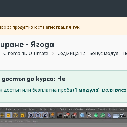
ство за продуктивност
Регистрация тук
.
иране - Ягода
Cinema 4D Ultimate
Седмица 12 - Бонус модул - Поле
 достъп до курса: Не
н достъп или безплатна проба (
1 модула
), моля
влез