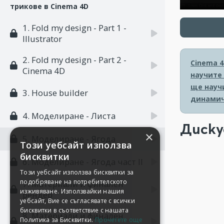
трикове в Cinema 4D
1. Fold my design - Part 1 -
Illustrator
2. Fold my design - Part 2 -
Cinema 4
Cinema 4D
научите
ще науч
3. House builder
динамич
4. Моделиране - Листа
Диску
×
5. Моделиране - Ягода
Този уебсайт използва
бисквитки
6. Моделиране - Ягода част II
Този уебсайт използва бисквитки за
подобряване на потребителското
7. Материали и финален
изживяване. Използвайки нашия
рендер
уебсайт, Вие се съгласявате с всички
бисквитки в съответствие с нашата
8. Материали и финален
Политика за Бисквитки.
Прочетете още