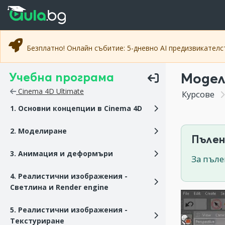
Прескочи към основното съдържание
Прескочи към навигацията
Безплатно! Онлайн събитие: 5-дневно AI предизвикател
Учебна програма
Модел
Cinema 4D Ultimate
Курсове
1. Основни концепции в Cinema 4D
2. Моделиране
Пълен
3. Анимация и деформъри
За пъле
4. Реалистични изображения -
Светлина и Render engine
5. Реалистични изображения -
Текстуриране