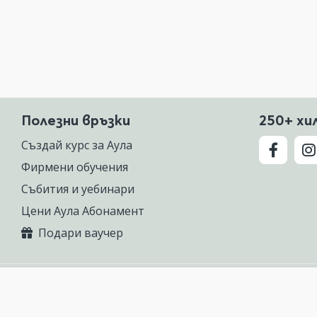
Полезни връзки
250+ хи
Създай курс за Аула
Фирмени обучения
Събития и уебинари
Цени Аула Абонамент
Подари ваучер
 предлагаща курсове по Excel, Photoshop, AutoCAD, ChatGPT, Gemini, Cla