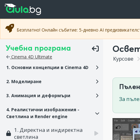
Прескочи към основното съдържание
Прескочи към навигацията
Безплатно! Онлайн събитие: 5-дневно AI предизвикател
Учебна програма
Освет
Cinema 4D Ultimate
Курсове
1. Основни концепции в Cinema 4D
2. Моделиране
Пълен
3. Анимация и деформъри
За пъле
4. Реалистични изображения -
Светлина и Render engine
1. Директна и индиректна
светлина