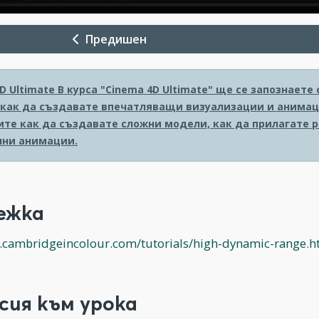
Предишен
D Ultimate
В курса "Cinema 4D Ultimate" ще се запознает
 как да създавате впечатляващи визуализации и анимаци
ите как да създавате сложни модели, как да прилагате 
ни анимации.
ежка
.cambridgeincolour.com/tutorials/high-dynamic-range.
сия към урока