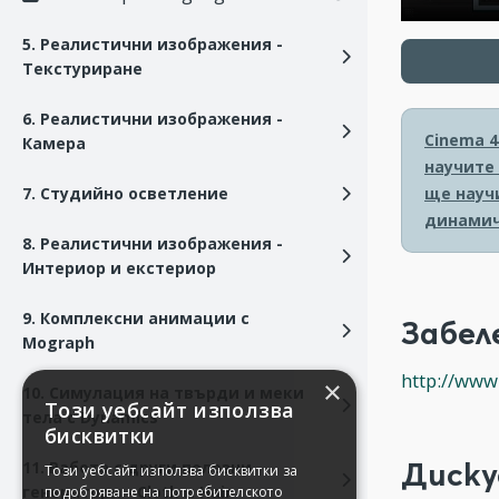
5. Реалистични изображения -
Текстуриране
6. Реалистични изображения -
Cinema 4
Камера
научите
ще науч
7. Студийно осветление
динамич
8. Реалистични изображения -
Интериор и екстериор
9. Комплексни анимации с
Забел
Mograph
http://www
×
10. Симулация на твърди и меки
Този уебсайт използва
тела с Dynamics
бисквитки
Диску
11. Работа с други полезни
Този уебсайт използва бисквитки за
генератори - Cloth и Hair
подобряване на потребителското