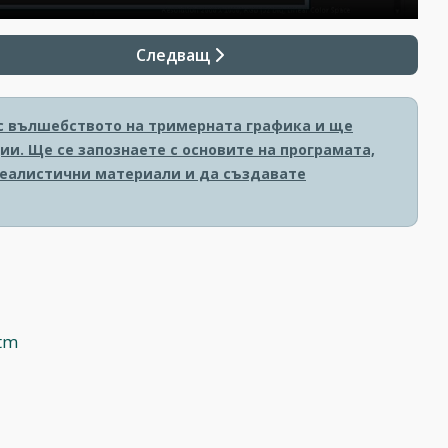
Следващ
е с вълшебството на тримерната графика и ще
и. Ще се запознаете с основите на програмата,
реалистични материали и да създавате
htm