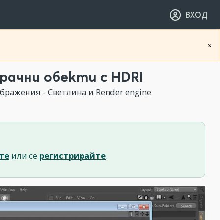
ВХОД
×
рачни обекти с HDRI
бражения - Светлина и Render engine
те
или се
регистрирайте
.