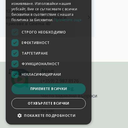
изживяване. Използвайки нашия
уебсайт, Вие се съгласявате с всички
12. Бонус модул - Полезни
бисквитки в съответствие с нашата
инструменти, генератори и
Политика за Бисквитки.
Прочетете още
трикове в Cinema 4D
СТРОГО НЕОБХОДИМО
ЕФЕКТИВНОСТ
ТАРГЕТИРАНЕ
ФУНКЦИОНАЛНОСТ
Аула
НЕКЛАСИФИЦИРАНИ
(+359) 2 987 8176
office@aula.bg
ПРИЕМЕТЕ ВСИЧКИ
Често задавани въпроси
Контакти
ОТХВЪРЛЕТЕ ВСИЧКИ
За нас
ПОКАЖЕТЕ ПОДРОБНОСТИ
Блог
НАСТРОЙКИ НА БИСКВИТКИТЕ