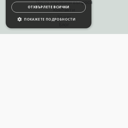
Често задавани въпроси
ОТХВЪРЛЕТЕ ВСИЧКИ
Контакти
За нас
ПОКАЖЕТЕ ПОДРОБНОСТИ
НАСТРОЙКИ НА БИСКВИТКИТЕ
Блог
Полезни връзки
Създай курс за Аула
Фирмени обучения
Събития и уебинари
Цени Аула Абонамент
Подари ваучер
Общи разпоредби
Условия за позлзване
Политика за поверителност