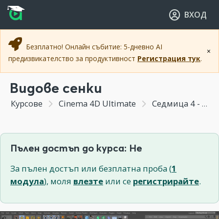
Прескочи към основното съдържание
Прескочи към навигацията
ВХОД
Безплатно! Онлайн събитие: 5-дневно AI
×
предизвикателство за продуктивност
Регистрация тук
.
Видове сенки
Курсове
Cinema 4D Ultimate
Седмица 4 - Реалистични изображения - Светлина и Render engine
Пълен достъп до курса: Не
За пълен достъп или безплатна проба (
1
модула
), моля
влезте
или се
регистрирайте
.