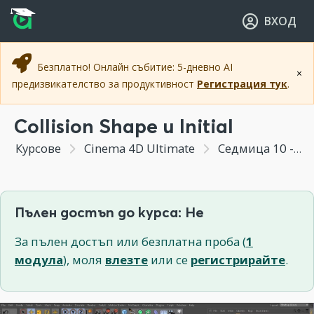
Прескочи към основното съдържание
Прескочи към навигацията
ВХОД
Безплатно! Онлайн събитие: 5-дневно AI
×
предизвикателство за продуктивност
Регистрация тук
.
Collision Shape и Initial
Курсове
Cinema 4D Ultimate
Седмица 10 - Симулация на твърди и меки тела с Dynamics
Пълен достъп до курса: Не
За пълен достъп или безплатна проба (
1
модула
), моля
влезте
или се
регистрирайте
.