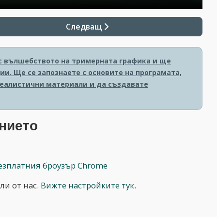
Следващ
е с вълшебството на тримерната графика и ще
и. Ще се запознаете с основите на програмата,
реалистични материали и да създавате
нието
езплатния броузър Chrome
ли от нас.
Вижте настройките тук
.