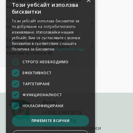
×
10. Симулация на твърди и меки
Този уебсайт използва
тела с Dynamics
бисквитки
11. Работа с други полезни
Този уебсайт използва бисквитки за
генератори - Cloth и Hair
подобряване на потребителското
изживяване. Използвайки нашия
уебсайт, Вие се съгласявате с всички
12. Бонус модул - Полезни
бисквитки в съответствие с нашата
инструменти, генератори и
Политика за Бисквитки.
Прочетете още
трикове в Cinema 4D
СТРОГО НЕОБХОДИМО
ЕФЕКТИВНОСТ
ТАРГЕТИРАНЕ
ФУНКЦИОНАЛНОСТ
Аула
НЕКЛАСИФИЦИРАНИ
(+359) 2 987 8176
office@aula.bg
ПРИЕМЕТЕ ВСИЧКИ
Често задавани въпроси