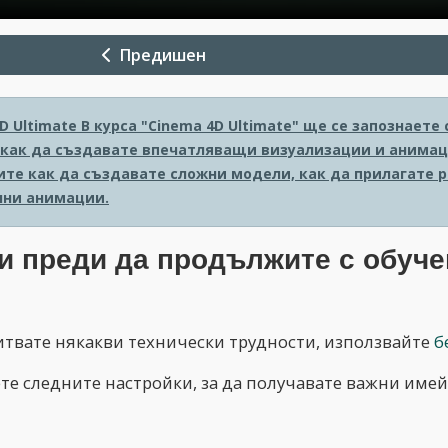
Предишен
D Ultimate
В курса "Cinema 4D Ultimate" ще се запознает
 как да създавате впечатляващи визуализации и анимаци
ите как да създавате сложни модели, как да прилагате 
ни анимации.
и преди да продължите с обуче
питвате някакви технически трудности, използвайте
б
ете следните настройки, за да получавате важни имей