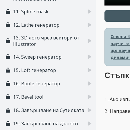
11. Spline mask
12. Lathe генератор
Cinema 4
13. 3D лого чрез вектори от
научите
Illustrator
ще науч
14. Sweep генератор
динамич
15. Loft генератор
Стъпк
16. Boole генератор
17. Bevel tool
1. Ако из
18. Завършване на бутилката
2. Направ
19. Завършване на дъното