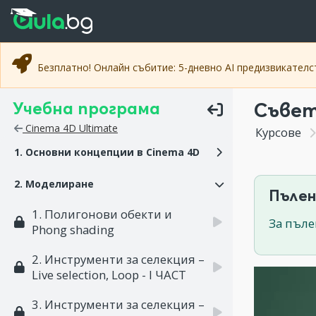
Прескочи към основното съдържание
Прескочи към навигацията
Безплатно! Онлайн събитие: 5-дневно AI предизвикател
Учебна програма
Съвет
Cinema 4D Ultimate
Курсове
1. Основни концепции в Cinema 4D
2. Моделиране
Пълен
1. Полигонови обекти и
За пъле
Phong shading
2. Инструменти за селекция –
Live selection, Loop - I ЧАСТ
3. Инструменти за селекция –