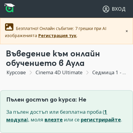
Прескочи към основното съдържание
Прескочи към навигацията
ВХОД
Безплатно! Онлайн събитие: 7 грешки при AI
×
изображенията
Регистрация тук
.
Въведение към онлайн
обучението в Аула
Курсове
Cinema 4D Ultimate
Седмица 1 - Основни концепции в Cinema 4D
Пълен достъп до курса: Не
За пълен достъп или безплатна проба (
1
модула
), моля
влезте
или се
регистрирайте
.