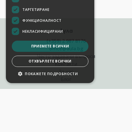
ТАРГЕТИРАНЕ
ФУНКЦИОНАЛНОСТ
Аула
НЕКЛАСИФИЦИРАНИ
(+359) 2 987 8176
ПРИЕМЕТЕ ВСИЧКИ
office@aula.bg
Често задавани въпроси
ОТХВЪРЛЕТЕ ВСИЧКИ
Контакти
За нас
ПОКАЖЕТЕ ПОДРОБНОСТИ
Блог
Полезни връзки
Създай курс за Аула
Фирмени обучения
Събития и уебинари
Цени Аула Абонамент