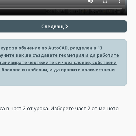
Следващ
урс за обучение по AutoCAD, разделен в 13
аучите как да създавате геометрия и да работите
рганизирате чертежите си чрез слоеве, собствени
 блокове и шаблони, и да правите количествени
а в част 2 от урока. Изберете част 2 от менюто