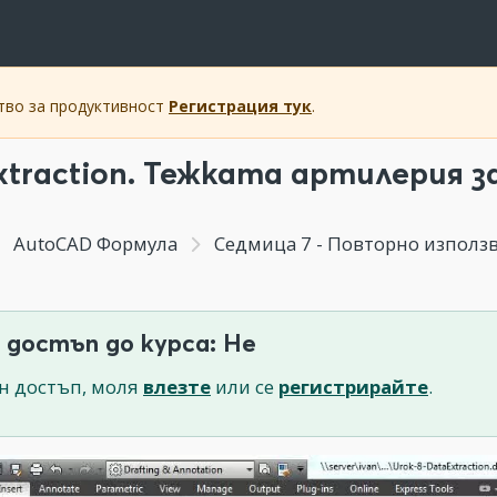
ство за продуктивност
Регистрация тук
.
xtraction. Тежката артилерия 
AutoCAD Формула
Седмица 7 - Повторно използване н
 достъп до курса: Не
н достъп, моля
влезте
или се
регистрирайте
.