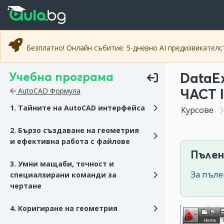
Прескочи към основното съдържание
Прескочи към навигацията
Безплатно! Онлайн събитие: 5-дневно AI предизвикател
Учебна програма
DataE
ЧАСТ I
AutoCAD Формула
1. Тайните на AutoCAD интерфейса
Курсове
2. Бързо създаване на геометрия
и ефективна работа с файлове
Пълен
3. Умни мащаби, точност и
За пъле
специалзирани команди за
чертане
4. Коригиране на геометрия