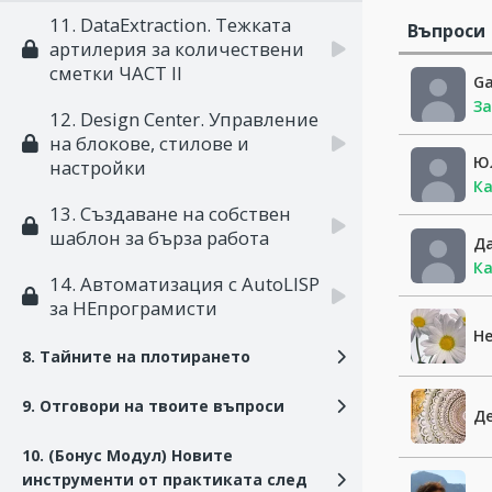
11. DataExtraction. Тежката
Въпроси
артилерия за количествени
сметки ЧАСТ II
Ga
За
12. Design Center. Управление
на блокове, стилове и
Ю
настройки
Ка
13. Създаване на собствен
шаблон за бърза работа
Да
Ка
14. Автоматизация с AutoLISP
за НЕпрограмисти
Не
8. Тайните на плотирането
9. Отговори на твоите въпроси
Д
10. (Бонус Модул) Новите
инструменти от практиката след