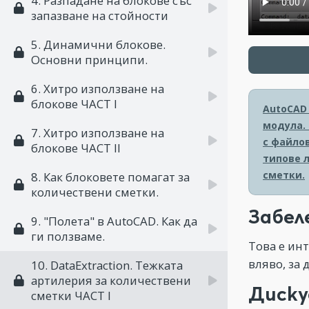
4. Разпадане на блокове със
запазване на стойности
5. Динамични блокове.
Основни принципи.
6. Хитро използване на
блокове ЧАСТ I
AutoCAD
модула.
7. Хитро използване на
с файлов
блокове ЧАСТ II
типове 
сметки.
8. Как блоковете помагат за
количествени сметки.
Забел
9. "Полета" в AutoCAD. Как да
ги ползваме.
Това е инт
вляво, за
10. DataExtraction. Тежката
артилерия за количествени
Диску
сметки ЧАСТ I