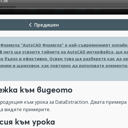
Предишен
 Формула
"AutoCAD Формула" е най-съвременният онлайн к
 В него ще усвоите тайните на AutoCAD интерфейса, ще н
е бързо и ефективно. Освен това ще разберете как да о
линии и щриховки, как повторно да използвате елементи,
ежка към видеото
родукция към урока за DataExtraction. Двата примера с
 да видите примерите.
сия към урока