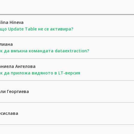
lina Hineva
що Update Table не се активира?
лиана
к да вмъкна командата dataextraction?
ниела Ангелова
к да приложа видяното в LT-версия
ли Георгиева
есислава