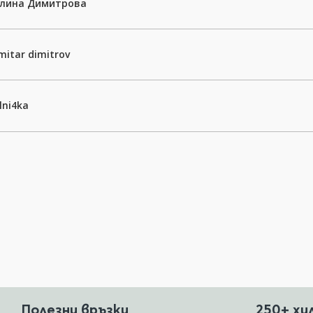
алина Димитрова
mitar dimitrov
lni4ka
Полезни връзки
250+ хи