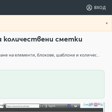
ВХОД
×
за количествени сметки
а елементи, блокове, шаблони и количествени сметки