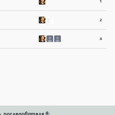
1
2
4
л. последователя в: