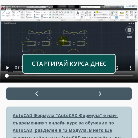
СТАРТИРАЙ КУРСА ДНЕС
AutoCAD Формула
"AutoCAD Формула" е най-
съвременният онлайн курс за обучение по
AutoCAD, разделен в 13 модула. В него ще
усвоите тайните на AutoCAD интерфейса, ще