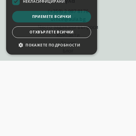
Аула
НЕКЛАСИФИЦИРАНИ
(+359) 2 987 8176
ПРИЕМЕТЕ ВСИЧКИ
office@aula.bg
Често задавани въпроси
ОТХВЪРЛЕТЕ ВСИЧКИ
Контакти
За нас
ПОКАЖЕТЕ ПОДРОБНОСТИ
НАСТРОЙКИ НА БИСКВИТКИТЕ
Блог
Полезни връзки
Създай курс за Аула
Фирмени обучения
Събития и уебинари
Цени Аула Абонамент
Подари ваучер
Общи разпоредби