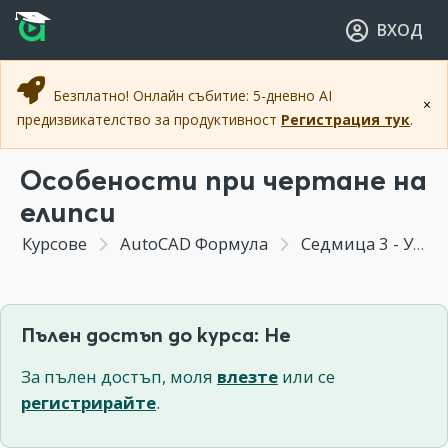
Прескочи към основното съдържание
Прескочи към навигацията
ВХОД
Безплатно! Онлайн събитие: 5-дневно AI
×
предизвикателство за продуктивност
Регистрация тук
.
Особености при чертане на
елипси
Курсове
AutoCAD Формула
Седмица 3 - Умни мащаби, точност и специалзирани команди за чертане
Пълен достъп до курса: Не
За пълен достъп, моля
влезте
или се
регистрирайте
.