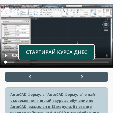
СТАРТИРАЙ КУРСА ДНЕС
AutoCAD Формула
"AutoCAD Формула" е най-
съвременният онлайн курс за обучение по
AutoCAD, разделен в 13 модула. В него ще
усвоите тайните на AutoCAD интерфейса, ще