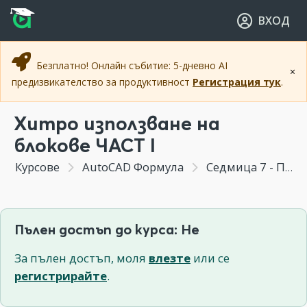
Прескочи към основното съдържание
Прескочи към навигацията
ВХОД
Безплатно! Онлайн събитие: 5-дневно AI
×
предизвикателство за продуктивност
Регистрация тук
.
Хитро използване на
блокове ЧАСТ I
Курсове
AutoCAD Формула
Седмица 7 - Повторно използване на елементи, блокове, шаблони и количествени сметки
Пълен достъп до курса: Не
За пълен достъп, моля
влезте
или се
регистрирайте
.