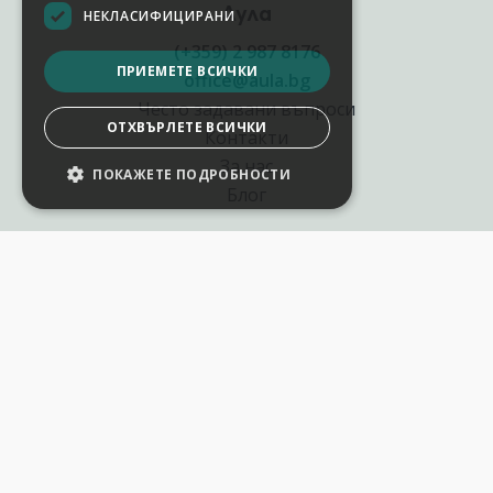
Аула
НЕКЛАСИФИЦИРАНИ
(+359) 2 987 8176
ПРИЕМЕТЕ ВСИЧКИ
office@aula.bg
Често задавани въпроси
ОТХВЪРЛЕТЕ ВСИЧКИ
Контакти
За нас
ПОКАЖЕТЕ ПОДРОБНОСТИ
НАСТРОЙКИ НА БИСКВИТКИТЕ
Блог
Полезни връзки
Създай курс за Аула
Фирмени обучения
Събития и уебинари
Цени Аула Абонамент
Подари ваучер