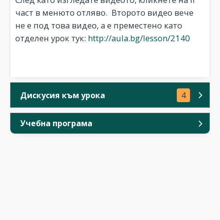
част в менюто отляво. Второто видео вече
не е под това видео, а е преместено като
отделен урок тук:
http://aula.bg/lesson/2140
Дискусия към урока
4
Учебна програма