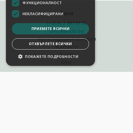
ФУНКЦИОНАЛНОСТ
Аула
НЕКЛАСИФИЦИРАНИ
(+359) 2 987 8176
ПРИЕМЕТЕ ВСИЧКИ
office@aula.bg
Често задавани въпроси
ОТХВЪРЛЕТЕ ВСИЧКИ
Контакти
За нас
ПОКАЖЕТЕ ПОДРОБНОСТИ
Блог
Полезни връзки
Създай курс за Аула
Фирмени обучения
Събития и уебинари
Цени Аула Абонамент
Подари ваучер