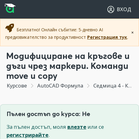
Прескочи към основното съдържание
Прескочи към навигацията
ВХОД
Безплатно! Онлайн събитие: 5-дневно AI
×
предизвикателство за продуктивност
Регистрация тук
.
Модифициране на кръгове и
дъги чрез маркери. Команди
move и copy
Курсове
AutoCAD Формула
Седмица 4 - Коригиране на геометрия
Пълен достъп до курса: Не
За пълен достъп, моля
влезте
или се
регистрирайте
.