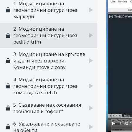
1. Модифициране на
геометрични фигури чрез
маркери
2. Модифициране на
геометрични фигури чрез
pedit и trim
3. Модифициране на кръгове
и дъги чрез маркери.
Команди move и copy
4. Модифициране на
геометрични фигури чрез
командата stretch
5. Създаване на скосявания,
заобляния и "офсет"
6. Удължаване и скъсяване
на обекти