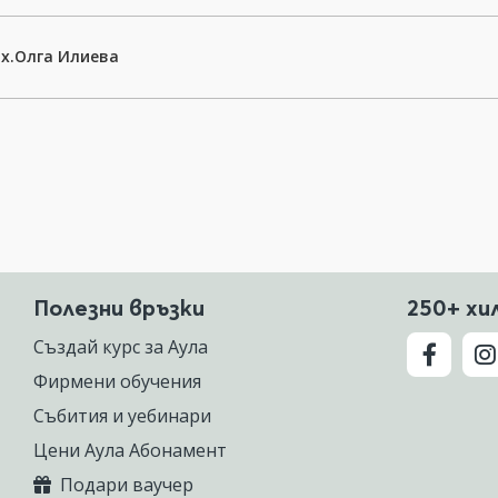
х.Олга Илиева
Полезни връзки
250+ хи
Създай курс за Аула
Фирмени обучения
Събития и уебинари
Цени Аула Абонамент
Подари ваучер