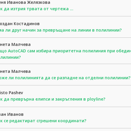
еня Иванова Желязкова
к да изтрия трвата от чертежа ...
оздан Костадинов
а ли друг начин за превръщане на линии в полилинии?
енета Малчева
що AutoCAD сам избира приоритетна полилиния при обедин
олилинии?
енета Малчева
же ли полилинията да се разпадне на отделни полилинии?
isto Pashev
к да преврърна елипси и закръгления в ployline?
ван Иванов
к се редактират сгрешени координати?