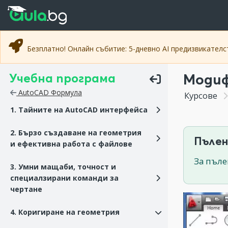
Прескочи към основното съдържание
Прескочи към навигацията
Безплатно! Онлайн събитие: 5-дневно AI предизвикател
Учебна програма
Модиф
AutoCAD Формула
Курсове
1. Тайните на AutoCAD интерфейса
2. Бързо създаване на геометрия
Пълен
и ефективна работа с файлове
За пъле
3. Умни мащаби, точност и
специалзирани команди за
чертане
4. Коригиране на геометрия