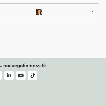
1
л. последователя в: