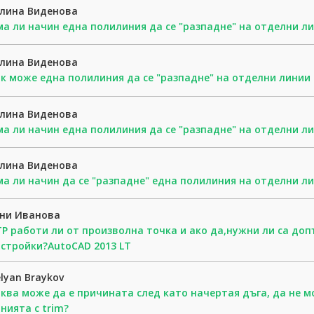
алина Виденова
а ли начин една полилиния да се "разпадне" на отделни л
алина Виденова
к може една полилиния да се "разпадне" на отделни линии
алина Виденова
а ли начин една полилиния да се "разпадне" на отделни л
алина Виденова
а ли начин да се "разпадне" една полилиния на отделни ли
ени Иванова
Р работи ли от произволна точка и ако да,нужни ли са до
стройки?AutoCAD 2013 LT
lyan Braykov
ква може да е причината след като начертая дъга, да не м
нията с trim?