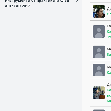
инструменти от практиката след
AutoCAD 2017
Д
Оп
Ев
Ка
.Р
М
За
Б
Ка
Д
Ка
вс
Бл