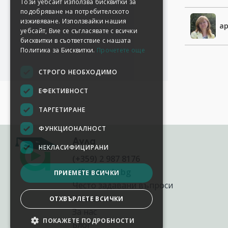
ар
Аула
(+359) 2 987 8176
office@aula.bg
Често задавани въпроси
Контакти
За нас
Блог