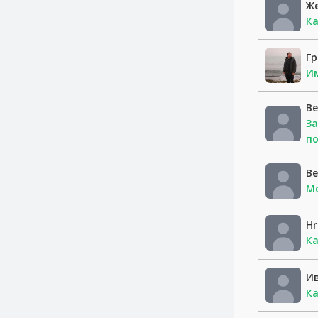
Ж
Ка
Гр
Им
В
За
п
В
Мо
Hr
Ка
И
Ка