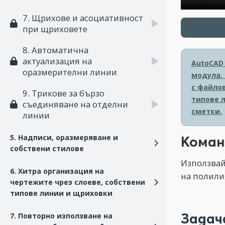
7. Щрихове и асоциативност
при щриховете
8. Автоматична
актуализация на
AutoCAD
оразмерителни линии
модула.
с файлов
9. Трикове за бързо
типове 
съединяване на отделни
сметки.
линии
5. Надписи, оразмеряванe и
Коман
собствени стилове
Използвай
6. Хитра организация на
на полили
чертежите чрез слоеве, собствени
типове линии и щриховки
Задач
7. Повторно използване на