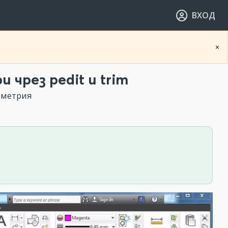
ВХОД
×
чрез pedit и trim
ометрия