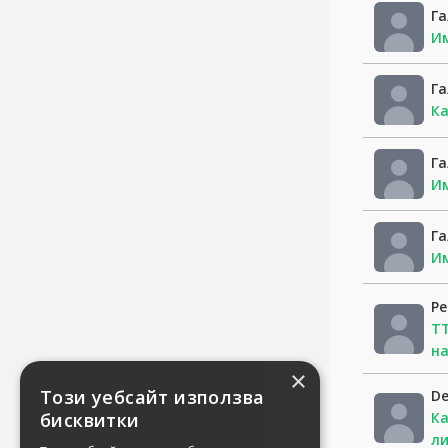
Г
Им
Г
Ка
Г
Им
Г
Им
Р
ТТ
на
De
Ка
ли