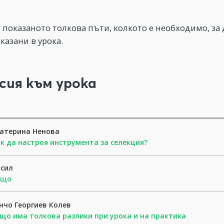
 показаното толкова пъти, колкото е необходимо, за 
казани в урока.
сия към урока
атерина Ненова
к да настроя инструмента за селекция?
асил
ащо
нчо Георгиев Колев
що има толкова разлики при урока и на практика