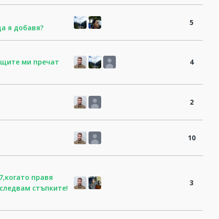
5
да я добавя?
ъщите ми пречат
4
2
10
7,когато правя
3
 следвам стъпките!