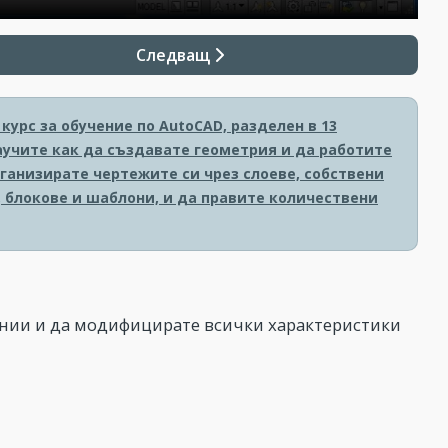
Следващ
урс за обучение по AutoCAD, разделен в 13
аучите как да създавате геометрия и да работите
рганизирате чертежите си чрез слоеве, собствени
 блокове и шаблони, и да правите количествени
инии и да модифицирате всички характеристики