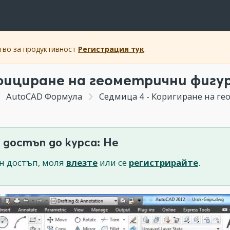
ство за продуктивност
Регистрация тук
.
ициране на геометрични фигури 
AutoCAD Формула
Седмица 4 - Коригиране на ге
 достъп до курса: Не
н достъп, моля
влезте
или се
регистрирайте
.