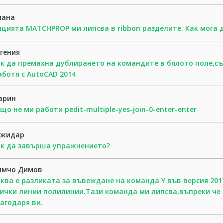
иана
цията MATCHPROP ми липсва в ribbon разделите. Как мога 
гения
к да премахна дублирането на командите в бялото поле,с
аботя с AutoCAD 2014
арин
що не ми работи pedit-multiple-yes-join-0-enter-enter
ожидар
к да завърша упражнението?
имчо Димов
ква е разликата за въвеждане на команда Y във версия 201
ички линии полилинии.Тази команда ми липсва,въпреки че
агодаря ви.