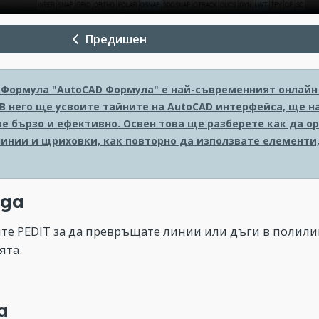
Предишен
 Формула
"AutoCAD Формула" е най-съвременният онлайн к
 В него ще усвоите тайните на AutoCAD интерфейса, ще н
е бързо и ефективно. Освен това ще разберете как да о
линии и щриховки, как повторно да използвате елементи,
да
те PEDIT за да превръщате линии или дъги в полил
ята.
а