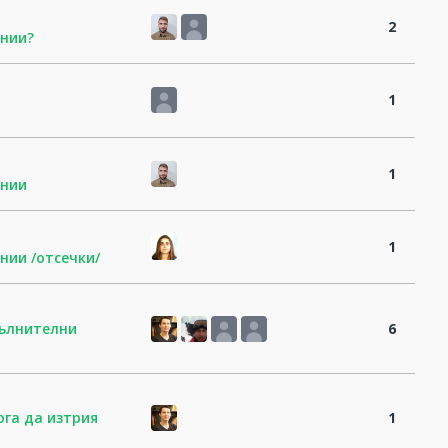
2
инии?
1
1
инии
1
нии /отсечки/
пълнителни
6
ога да изтрия
1