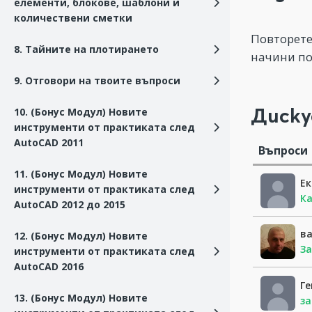
елементи, блокове, шаблони и
количествени сметки
Повторете
8. Тайните на плотирането
начини по
9. Отговори на твоите въпроси
Диску
10. (Бонус Модул) Новите
инструменти от практиката след
AutoCAD 2011
Въпроси
11. (Бонус Модул) Новите
Ек
инструменти от практиката след
Ка
AutoCAD 2012 до 2015
в
12. (Бонус Модул) Новите
З
инструменти от практиката след
AutoCAD 2016
Ге
13. (Бонус Модул) Новите
за