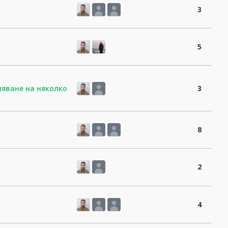
3
5
яване на няколко
3
8
2
4