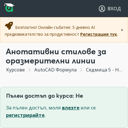
Прескочи към основното съдържание
Прескочи към навигацията
ВХОД
Безплатно! Онлайн събитие: 5-дневно AI
×
предизвикателство за продуктивност
Регистрация тук
.
Анотативни стилове за
оразмерителни линии
Курсове
AutoCAD Формула
Седмица 5 - Надписи, оразмеряванe и собствени стилове
Пълен достъп до курса: Не
За пълен достъп, моля
влезте
или се
регистрирайте
.