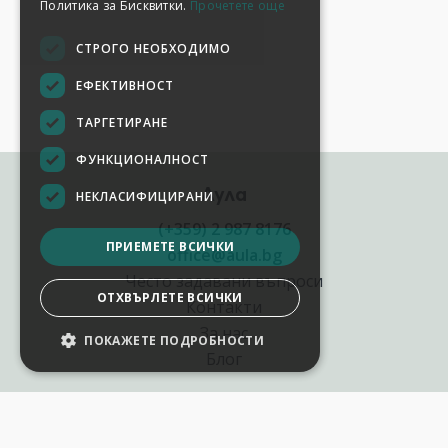
Политика за Бисквитки.
Прочетете още
СТРОГО НЕОБХОДИМО
ЕФЕКТИВНОСТ
ТАРГЕТИРАНЕ
ФУНКЦИОНАЛНОСТ
Аула
НЕКЛАСИФИЦИРАНИ
(+359) 2 987 8176
ПРИЕМЕТЕ ВСИЧКИ
office@aula.bg
Често задавани въпроси
ОТХВЪРЛЕТЕ ВСИЧКИ
Контакти
За нас
ПОКАЖЕТЕ ПОДРОБНОСТИ
НАСТРОЙКИ НА БИСКВИТКИТЕ
Блог
Полезни връзки
Създай курс за Аула