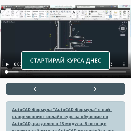
СТАРТИРАЙ КУРСА ДНЕС
AutoCAD Формула
"AutoCAD Формула" е най-
съвременният онлайн курс за обучение по
AutoCAD, разделен в 13 модула. В него ще
усвоите тайните на AutoCAD интерфейса, ще