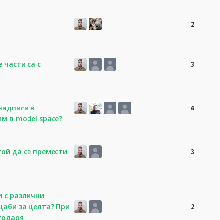
2
 части са с
3
 надписи в
6
им в model space?
той да се премести
3
и с различни
щаби за целта? При
2
годаря