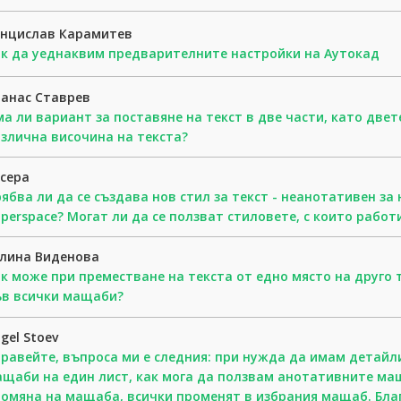
енцислав Карамитев
к да уеднаквим предварителните настройки на Аутокад
анас Ставрев
а ли вариант за поставяне на текст в две части, като двете
злична височина на текста?
сера
ябва ли да се създава нов стил за текст - неанотативен за
perspace? Могат ли да се ползват стиловете, с които рабoт
алина Виденова
к може при преместване на текста от едно място на друго 
ъв всички мащаби?
gel Stoev
равейте, въпроса ми е следния: при нужда да имам детайл
щаби на един лист, как мога да ползвам анотативните ма
омяна на мащаба, всички променят в избрания мащаб. Бла