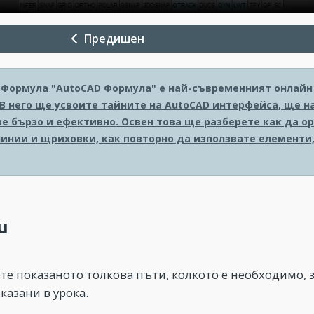
Предишен
 Формула
"AutoCAD Формула" е най-съвременният онлайн к
 В него ще усвоите тайните на AutoCAD интерфейса, ще н
е бързо и ефективно. Освен това ще разберете как да о
линии и щриховки, как повторно да използвате елементи,
и
ете показаното толкова пъти, колкото е необходимо, 
казани в урока.