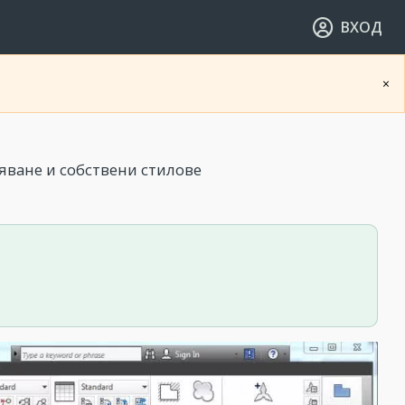
ВХОД
×
яванe и собствени стилове