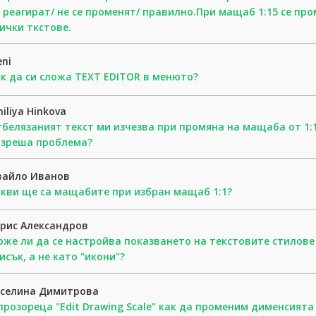
 реагират/ не се променят/ правилно.При мащаб 1:15 се пр
ички ткстове.
eni
к да си сложа TEXT EDITOR в менюто?
iliya Hinkova
белязаният текст ми изчезва при промяна на мащаба от 1:15
азреша проблема?
вайло Иванов
кви ще са мащабите при избран мащаб 1:1?
рис Александров
же ли да се настройва показването на текстовите стилове
исък, а не като "икони"?
еселина Димитрова
прозореца "Edit Drawing Scale" как да променим дименсията 