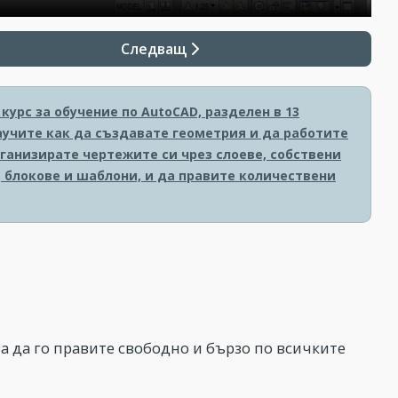
Следващ
урс за обучение по AutoCAD, разделен в 13
аучите как да създавате геометрия и да работите
рганизирате чертежите си чрез слоеве, собствени
 блокове и шаблони, и да правите количествени
за да го правите свободно и бързо по всичките