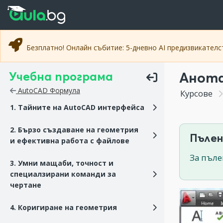
Прескочи към основното съдържание
Прескочи към навигацията
Безплатно! Онлайн събитие: 5-дневно AI предизвикател
Учебна програма
Анота
AutoCAD Формула
Курсове
1. Тайните на AutoCAD интерфейса
2. Бързо създаване на геометрия
Пълен
и ефективна работа с файлове
За пъле
3. Умни мащаби, точност и
специалзирани команди за
чертане
4. Коригиране на геометрия