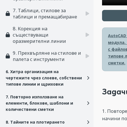
7. Таблици, стилове за
таблици и премащабиране
8. Корекция на
съществуващи
AutoCAD
оразмерителни линии
модула.
с файлов
9. Прехвърляне на стилове и
типове 
палета с инструменти
сметки.
6. Хитра организация на
чертежите чрез слоеве, собствени
типове линии и щриховки
Задач
7. Повторно използване на
елементи, блокове, шаблони и
количествени сметки
1. Повтор
начини по
8. Тайните на плотирането