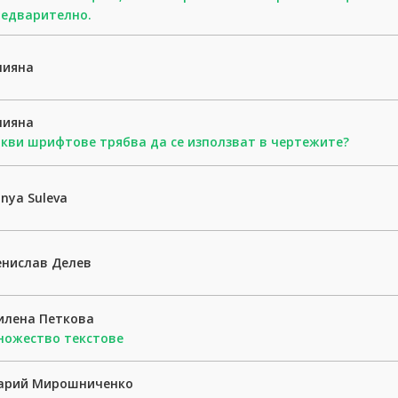
редварително.
лияна
лияна
кви шрифтове трябва да се използват в чертежите?
nya Suleva
енислав Делев
илена Петкова
ножество текстове
арий Мирошниченко