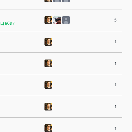
5
ащаби?
1
1
1
1
1