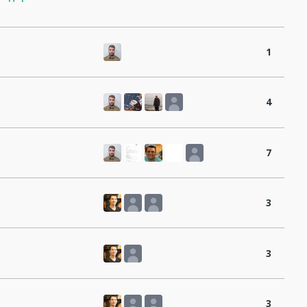
1
4
7
3
3
3