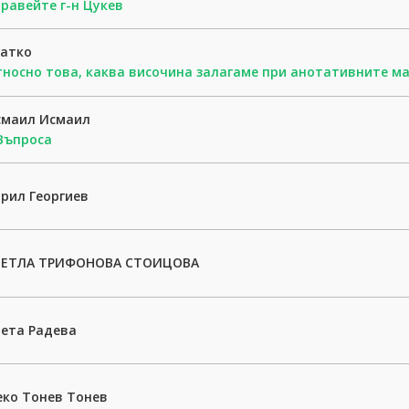
равейте г-н Цукев
латко
носно това, каква височина залагаме при анотативните м
смаил Исмаил
Въпроса
рил Георгиев
ВЕТЛА ТРИФОНОВА СТОИЦОВА
ета Радева
ко Тонев Тонев