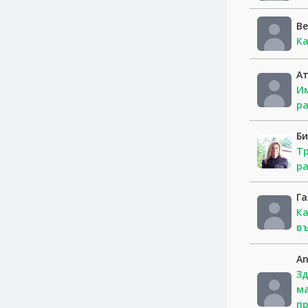
В
Ка
Ат
Им
ра
Би
Тр
pa
Г
Ка
в
An
Зд
ма
пр