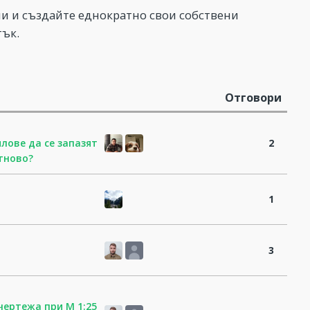
ни и създайте еднократно свои собствени
тък.
Отговори
лове да се запазят
2
тново?
1
3
чертежа при М 1:25