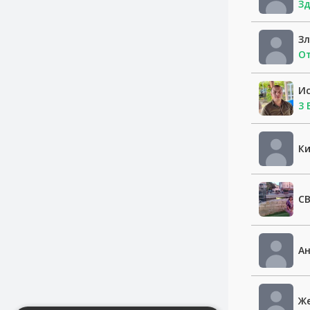
Зд
З
От
И
3 
Ки
С
Ан
Же