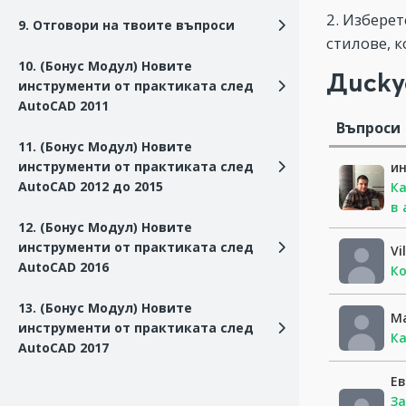
2. Избере
9. Отговори на твоите въпроси
стилове, к
10. (Бонус Модул) Новите
Диску
инструменти от практиката след
AutoCAD 2011
Въпроси
11. (Бонус Модул) Новите
инструменти от практиката след
и
AutoCAD 2012 до 2015
Ка
в 
12. (Бонус Модул) Новите
инструменти от практиката след
Vil
AutoCAD 2016
Ко
13. (Бонус Модул) Новите
М
инструменти от практиката след
Ка
AutoCAD 2017
Ев
За