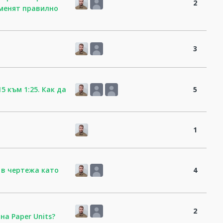
2
оменят правилно
3
 към 1:25. Как да
5
1
 в чертежа като
4
2
на Paper Units?