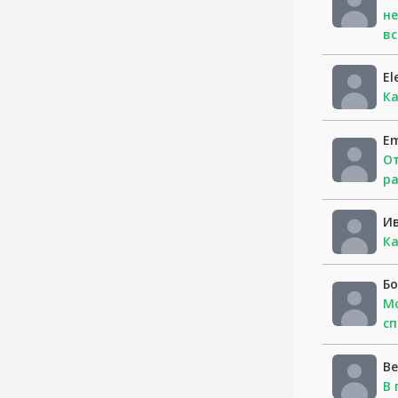
не
вс
El
Ка
Em
От
р
И
Ка
Бо
Мо
сп
В
В 