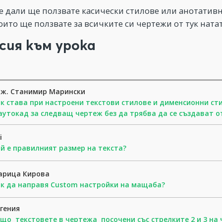
те дали ще ползвате касически стилове или анотатив
оито ще ползвате за всичките си чертежи от тук ната
сия към урока
нж. Станимир Марински
к става при настроени текстови стилове и дименсионни сти
аутокад за следващ чертеж без да трябва да се създават о
i
й е правилният размер на текста?
арица Кирова
к да направя Custom настройки на мащаба?
гения
що текстовете в чертежа посочени със стрелките 2 и 3 на 