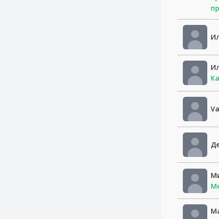
п
И
И
Ка
Va
Д
М
М
М