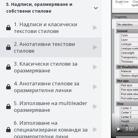
5. Надписи, оразмеряванe и
собствени стилове
1. Надписи и класически
текстови стилове
2. Анотативни текстови
стилове
3. Класически стилове за
оразмеряване
4. Анотативни стилове за
оразмерителни линии
5. Използване на multileader
оразмеряване
6. Използване на
специализирани команди за
оразмерителни лини