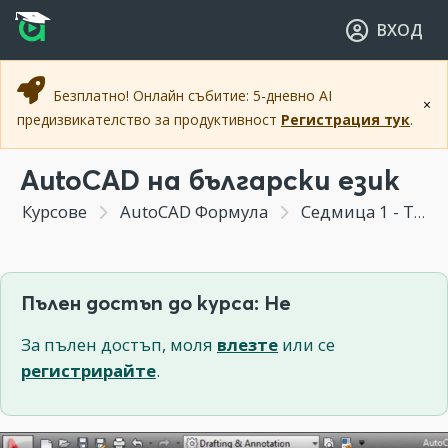
Прескочи към основното съдържание
Прескочи към навигацията
ВХОД
Безплатно! Онлайн събитие: 5-дневно AI
×
предизвикателство за продуктивност
Регистрация тук
.
AutoCAD на български език
Курсове
AutoCAD Формула
Седмица 1 - Тайните на AutoCAD интерфейса
Пълен достъп до курса: Не
За пълен достъп, моля
влезте
или се
регистрирайте
.