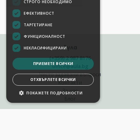
СТРОГО НЕОБХОДИМО
ЕФЕКТИВНОСТ
ТАРГЕТИРАНЕ
ФУНКЦИОНАЛНОСТ
Аула
НЕКЛАСИФИЦИРАНИ
(+359) 2 987 8176
ПРИЕМЕТЕ ВСИЧКИ
office@aula.bg
Често задавани въпроси
ОТХВЪРЛЕТЕ ВСИЧКИ
Контакти
За нас
ПОКАЖЕТЕ ПОДРОБНОСТИ
НАСТРОЙКИ НА БИСКВИТКИТЕ
Блог
Полезни връзки
Създай курс за Аула
Фирмени обучения