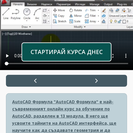
СТАРТИРАЙ КУРСА ДНЕС
AutoCAD Формула
"AutoCAD Формула" е най-
съвременният онлайн курс за обучение по
AutoCAD, разделен в 13 модула. В него ще
усвоите тайните на AutoCAD интерфейса, ще
научите как да създавате геометрия и да