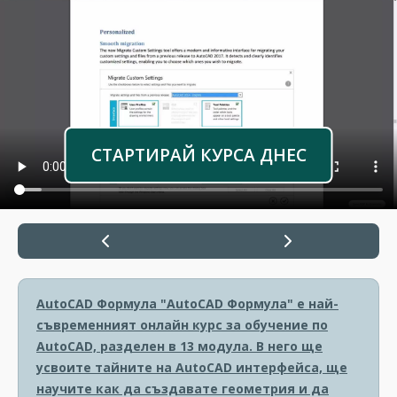
СТАРТИРАЙ КУРСА ДНЕС
AutoCAD Формула
"AutoCAD Формула" е най-
съвременният онлайн курс за обучение по
AutoCAD, разделен в 13 модула. В него ще
усвоите тайните на AutoCAD интерфейса, ще
научите как да създавате геометрия и да