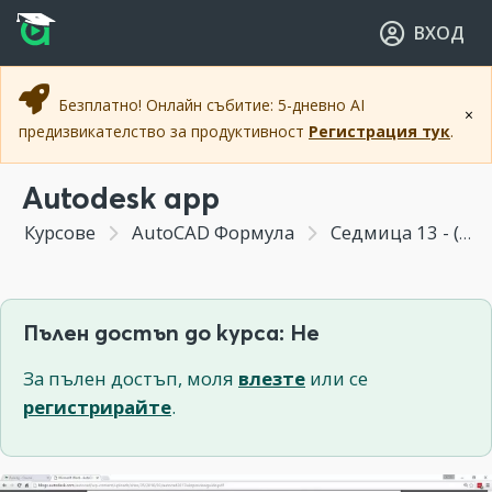
Прескочи към основното съдържание
Прескочи към навигацията
ВХОД
Безплатно! Онлайн събитие: 5-дневно AI
×
предизвикателство за продуктивност
Регистрация тук
.
Autodesk app
Курсове
AutoCAD Формула
Седмица 13 - (Бонус Модул) Новите инструменти от практиката след AutoCAD 2017
Пълен достъп до курса: Не
За пълен достъп, моля
влезте
или се
регистрирайте
.