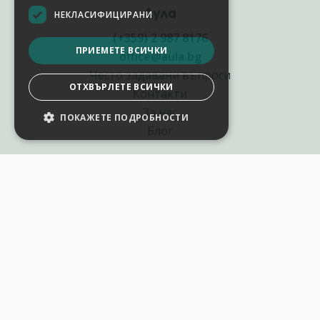
Аула
НЕКЛАСИФИЦИРАНИ
(+359) 2 987 8176
ПРИЕМЕТЕ ВСИЧКИ
office@aula.bg
Често задавани въпроси
ОТХВЪРЛЕТЕ ВСИЧКИ
Контакти
За нас
ПОКАЖЕТЕ ПОДРОБНОСТИ
НАСТРОЙКИ НА БИСКВИТКИТЕ
Блог
Полезни връзки
Създай курс за Аула
Фирмени обучения
Събития и уебинари
Цени Аула Абонамент
Подари ваучер