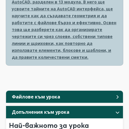
AutoCAD, разделен в 13 модула. В него ще
усвоите тайните на AutoCAD интерфейса, ще
научите как да създавате геометрия и да
работите с файлове бързо и ефективно. Освен
това ще разберете как да организирате
чертежите си чрез слоеве, собствени типове
линии и щриховки, как повторно да
използвате елементи, блокове и шаблони, и
да правите количествени сметки.
Файлове към урока
Допълнения към урока
Най-важното за урока