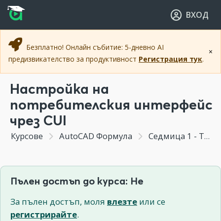
Прескочи към основното съдържание
Прескочи към навигацията
ВХОД
Безплатно! Онлайн събитие: 5-дневно AI
×
предизвикателство за продуктивност
Регистрация тук
.
Настройка на
потребителския интерфейс
чрез CUI
Курсове
AutoCAD Формула
Седмица 1 - Тайните на AutoCAD интерфейса
Пълен достъп до курса: Не
За пълен достъп, моля
влезте
или се
регистрирайте
.