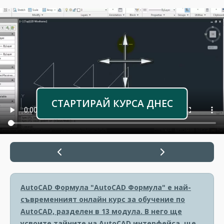
СТАРТИРАЙ КУРСА ДНЕС
AutoCAD Формула
"AutoCAD Формула" е най-
съвременният онлайн курс за обучение по
AutoCAD, разделен в 13 модула. В него ще
усвоите тайните на AutoCAD интерфейса, ще