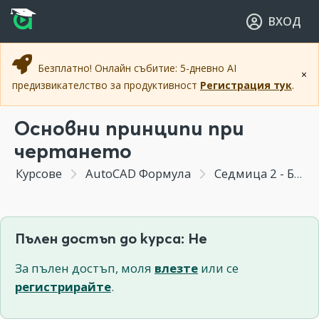
Прескочи към основното съдържание
Прескочи към навигацията
ВХОД
Безплатно! Онлайн събитие: 5-дневно AI
×
предизвикателство за продуктивност
Регистрация тук
.
Основни принципи при
чертането
Курсове
AutoCAD Формула
Седмица 2 - Бързо създаване на геометрия и ефективна работа с файлове
Пълен достъп до курса: Не
За пълен достъп, моля
влезте
или се
регистрирайте
.