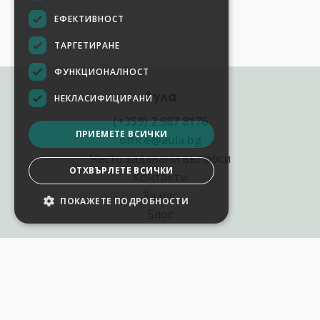
ЕФЕКТИВНОСТ
ТАРГЕТИРАНЕ
ФУНКЦИОНАЛНОСТ
Аула
НЕКЛАСИФИЦИРАНИ
(+359) 2 987 8176
ПРИЕМЕТЕ ВСИЧКИ
office@aula.bg
Често задавани въпроси
ОТХВЪРЛЕТЕ ВСИЧКИ
Контакти
За нас
ПОКАЖЕТЕ ПОДРОБНОСТИ
Блог
Полезни връзки
Създай курс за Аула
Фирмени обучения
Събития и уебинари