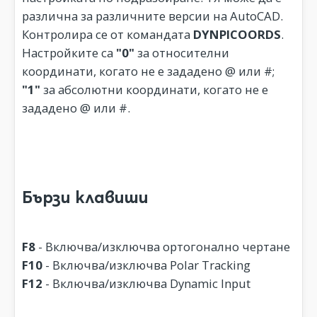
различна за различните версии на AutoCAD.
Контролира се от командата
DYNPICOORDS
.
Настройките са
"0"
за относителни
координати, когато не е зададено @ или #;
"1"
за абсолютни координати, когато не е
зададено @ или #.
Бързи клавиши
F8
- Включва/изключва ортогонално чертане
F10
- Включва/изключва Polar Tracking
F12
- Включва/изключва Dynamic Input