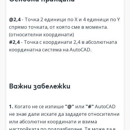
@2,4
- Точка 2 единици по X и 4 единици по Y
спрямо точката, от която сме в момента.
(относителни координати)
#2,4
- Точка с координати 2,4 в абсолютната
координатна система на AutoCAD.
Важни забележки
1.
Когато не се изпише
"@"
или
"#"
AutoCAD
не знае дали искате да зададете относителни
или абсолютни координати и взима
настройката по подразбиране. Тя може да е