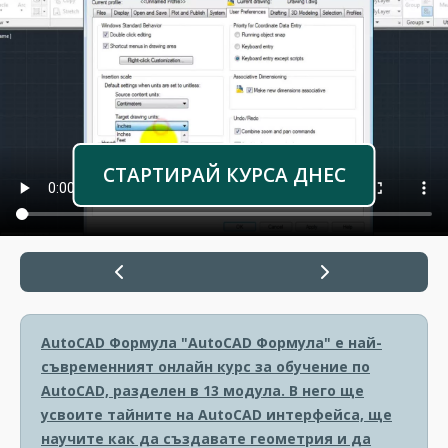
СТАРТИРАЙ КУРСА ДНЕС
AutoCAD Формула
"AutoCAD Формула" е най-
съвременният онлайн курс за обучение по
AutoCAD, разделен в 13 модула. В него ще
усвоите тайните на AutoCAD интерфейса, ще
научите как да създавате геометрия и да