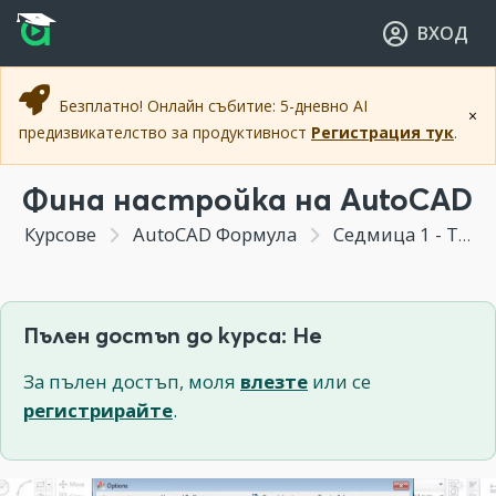
Прескочи към основното съдържание
Прескочи към навигацията
ВХОД
Безплатно! Онлайн събитие: 5-дневно AI
×
предизвикателство за продуктивност
Регистрация тук
.
Фина настройка на AutoCAD
Курсове
AutoCAD Формула
Седмица 1 - Тайните на AutoCAD интерфейса
Пълен достъп до курса: Не
За пълен достъп, моля
влезте
или се
регистрирайте
.