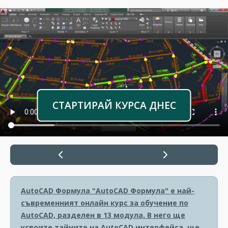
СТАРТИРАЙ КУРСА ДНЕС
AutoCAD Формула
"AutoCAD Формула" е най-
съвременният онлайн курс за обучение по
AutoCAD, разделен в 13 модула. В него ще
усвоите тайните на AutoCAD интерфейса, ще