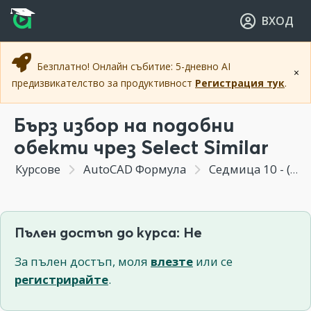
Прескочи към основното съдържание
Прескочи към навигацията
ВХОД
Безплатно! Онлайн събитие: 5-дневно AI
×
предизвикателство за продуктивност
Регистрация тук
.
Бърз избор на подобни
обекти чрез Select Similar
Курсове
AutoCAD Формула
Седмица 10 - (Бонус Модул) Новите инструменти от практиката след AutoCAD 2011
Пълен достъп до курса: Не
За пълен достъп, моля
влезте
или се
регистрирайте
.