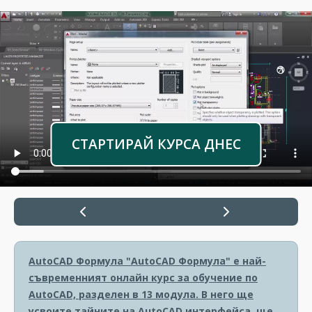
СТАРТИРАЙ КУРСА ДНЕС
AutoCAD Формула
"AutoCAD Формула" е най-
съвременният онлайн курс за обучение по
AutoCAD, разделен в 13 модула. В него ще
усвоите тайните на AutoCAD интерфейса, ще