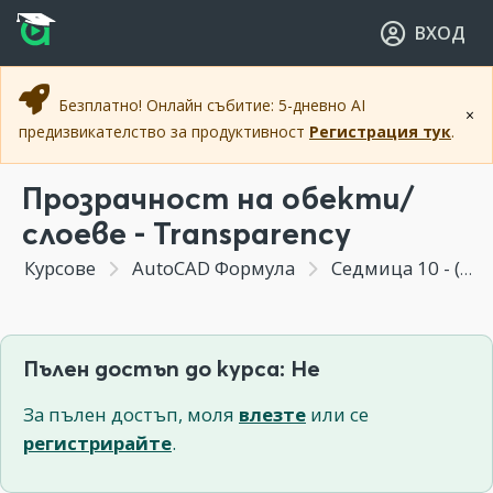
Прескочи към основното съдържание
Прескочи към навигацията
ВХОД
Безплатно! Онлайн събитие: 5-дневно AI
×
предизвикателство за продуктивност
Регистрация тук
.
Прозрачност на обекти/
слоеве - Transparency
Курсове
AutoCAD Формула
Седмица 10 - (Бонус Модул) Новите инструменти от практиката след AutoCAD 2011
Пълен достъп до курса: Не
За пълен достъп, моля
влезте
или се
регистрирайте
.