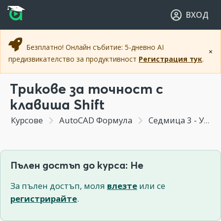
Прескочи към основното съдържание
Прескочи към навигацията
ВХОД
Безплатно! Онлайн събитие: 5-дневно AI
×
предизвикателство за продуктивност
Регистрация тук
.
Трикове за точност с
клавиша Shift
Курсове
AutoCAD Формула
Седмица 3 - Умни мащаби, точност и специалзирани команди за чертане
Пълен достъп до курса: Не
За пълен достъп, моля
влезте
или се
регистрирайте
.