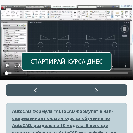
СТАРТИРАЙ КУРСА ДНЕС
AutoCAD Формула
"AutoCAD Формула" е най-
съвременният онлайн курс за обучение по
AutoCAD, разделен в 13 модула. В него ще
усвоите тайните на AutoCAD интерфейса, ще