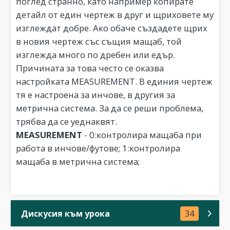
поглед странно, като например копирате
детайл от един чертеж в друг и щриховете му
изглеждат добре. Ако обаче създадете щрих
в новия чертеж със същия мащаб, той
изглежда много по дребен или едър.
Причината за това често се оказва
настройката MEASUREMENT. В единия чертеж
тя е настроена за инчове, в другия за
метрична система. За да се реши проблема,
трябва да се уеднаквят.
MEASUREMENT
- 0:контролира мащаба при
работа в инчове/футове; 1:контролира
мащаба в метрична система;
Дискусия към урока
34