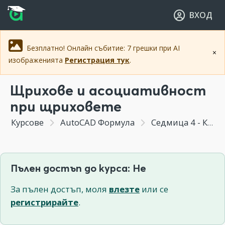
Прескочи към основното съдържание
Прескочи към навигацията
ВХОД
Безплатно! Онлайн събитие: 7 грешки при AI
×
изображенията
Регистрация тук
.
Щрихове и асоциативност
при щриховете
Курсове
AutoCAD Формула
Седмица 4 - Коригиране на геометрия
Пълен достъп до курса: Не
За пълен достъп, моля
влезте
или се
регистрирайте
.