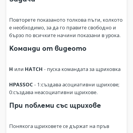
Повторете показаното толкова пъти, колкото
е необходимо, за да го правите свободно и
бързо по всичките начини показани в урока.
Команди от видеото
H
или
HATCH
- пуска командата за щриховка
HPASSOC
- 1:създава асоциативни щрихове;
0:създава неасоциативни щрихове.
При поблеми със щрихове
Понякога щриховете се държат на пръв