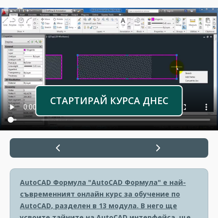
СТАРТИРАЙ КУРСА ДНЕС
AutoCAD Формула
"AutoCAD Формула" е най-
съвременният онлайн курс за обучение по
AutoCAD, разделен в 13 модула. В него ще
усвоите тайните на AutoCAD интерфейса, ще