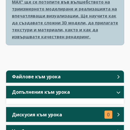
MAX" ще се потопите във вълшебството на
триизмерното моделиране и реализацията на
впечатляващи визуализации. Ще научите как
да създавате сложни 3D модели, да прилагате
текстури и материали, както и как да
извършвате качествен рендеринг.
Файлове към урока
Допълнения към урока
Дискусия към урока
0