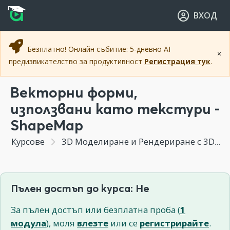
Прескочи към основното съдържание
Прескочи към навигацията
ВХОД
Безплатно! Онлайн събитие: 5-дневно AI
×
предизвикателство за продуктивност
Регистрация тук
.
Векторни форми,
използвани като текстури -
ShapeMap
Курсове
3D Моделиране и Рендериране с 3DS MAX
Пълен достъп до курса: Не
За пълен достъп или безплатна проба (
1
модула
), моля
влезте
или се
регистрирайте
.