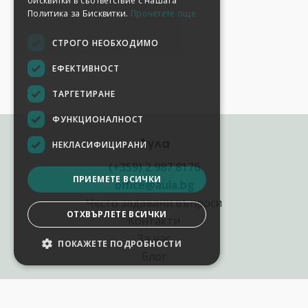
бисквитки в съответствие с нашата
Политика за Бисквитки.
Прочетете още
СТРОГО НЕОБХОДИМО
ЕФЕКТИВНОСТ
ТАРГЕТИРАНЕ
ФУНКЦИОНАЛНОСТ
Аула
НЕКЛАСИФИЦИРАНИ
(+359) 2 987 8176
ПРИЕМЕТЕ ВСИЧКИ
office@aula.bg
Често задавани въпроси
ОТХВЪРЛЕТЕ ВСИЧКИ
Контакти
За нас
ПОКАЖЕТЕ ПОДРОБНОСТИ
Блог
Полезни връзки