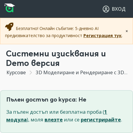
Прескочи към основното съдържание
Прескочи към навигацията
ВХОД
Безплатно! Онлайн събитие: 5-дневно AI
×
предизвикателство за продуктивност
Регистрация тук
.
Системни изисквания и
Demo версия
Курсове
3D Моделиране и Рендериране с 3DS MAX
Пълен достъп до курса: Не
За пълен достъп или безплатна проба (
1
модула
), моля
влезте
или се
регистрирайте
.