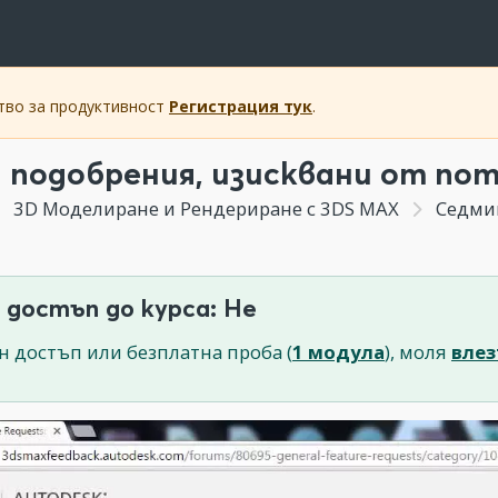
ство за продуктивност
Регистрация тук
.
 подобрения, изисквани от пот
3D Моделиране и Рендериране с 3DS MAX
Седмица
 достъп до курса: Не
н достъп или безплатна проба (
1 модула
), моля
влез