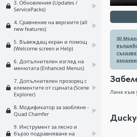
3. Обновления (Updates /
ServicePacks)
4. Сравнение на версиите (all
new features)
3D Моде
5. Въвеждащ екран и помощ
вълшебс
(Welcome screen и Help)
създава
рендери
6. Допълнителен изглед на
менютата (Enhanced Menus)
Забел
7. Допълнителен прозорец с
елементите от сцената (Scene
Линк към 
Explorer)
8. Модификатор за заобляне -
Quad Chamfer
Диску
9. Инструмент за лесно и
бързо подравняване на