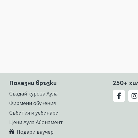
Полезни връзки
250+ хи
Създай курс за Аула
Фирмени обучения
Събития и уебинари
Цени Аула Абонамент
Подари ваучер