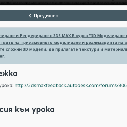
Предишен
лиране и Рендериране с 3DS MAX
В курса "3D Моделиране 
твото на триизмерното моделиране и реализацията на в
те сложни 3D модели, да прилагате текстури и материал
нг.
ежка
урока:
http://3dsmaxfeedback.autodesk.com/forums/8069
сия към урока