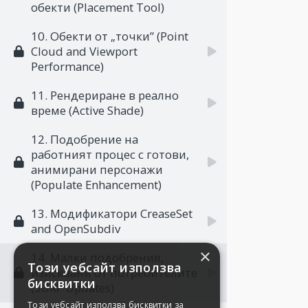
обекти (Placement Tool)
10. Обекти от „точки” (Point
Cloud and Viewport
Performance)
11. Рендериране в реално
време (Active Shade)
12. Подобрение на
работният процес с готови,
анимирани персонажи
(Populate Enhancement)
13. Модификатори CreaseSet
and OpenSubdiv
×
14. Малки подобрения,
Този уебсайт използва
изисквани от потребителите
бисквитки
(SURF Updates)
Този уебсайт използва бисквитки за