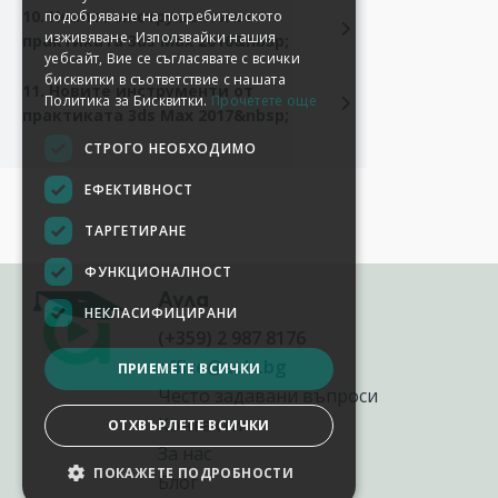
10. Новите инструменти от
подобряване на потребителското
изживяване. Използвайки нашия
практиката 3ds Max 2016&nbsp;
уебсайт, Вие се съгласявате с всички
бисквитки в съответствие с нашата
11. Новите инструменти от
Политика за Бисквитки.
Прочетете още
практиката 3ds Max 2017&nbsp;
СТРОГО НЕОБХОДИМО
ЕФЕКТИВНОСТ
ТАРГЕТИРАНЕ
ФУНКЦИОНАЛНОСТ
Аула
НЕКЛАСИФИЦИРАНИ
(+359) 2 987 8176
office@aula.bg
ПРИЕМЕТЕ ВСИЧКИ
Често задавани въпроси
Контакти
ОТХВЪРЛЕТЕ ВСИЧКИ
За нас
ПОКАЖЕТЕ ПОДРОБНОСТИ
Блог
НАСТРОЙКИ НА БИСКВИТКИТЕ