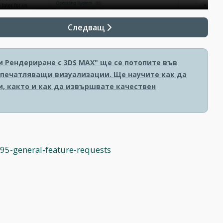
Следващ
и Рендериране с 3DS MAX" ще се потопите във
печатляващи визуализации. Ще научите как да
и, както и как да извършвате качествен
5-general-feature-requests