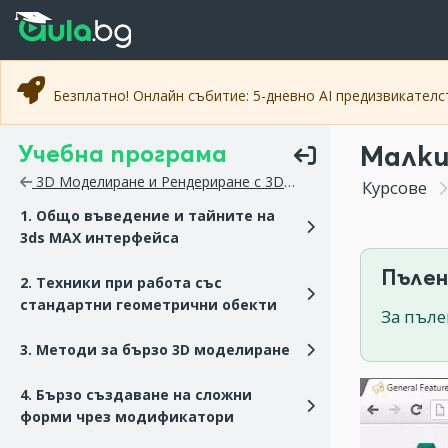
Прескочи към основното съдържание
Прескочи към навигацията
Безплатно! Онлайн събитие: 5-дневно AI предизвикател
Учебна програма
Малки
3D Моделиране и Рендериране с 3DS MAX
Курсове
1. Общо въведение и тайните на
3ds MAX интерфейса
Пълен
2. Техники при работа със
стандартни геометрични обекти
За пъле
3. Методи за бързо 3D моделиране
4. Бързо създаване на сложни
форми чрез модификатори