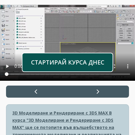
СТАРТИРАЙ КУРСА ДНЕС
3D Моделиране и Рендериране с 3DS MAX
В
курса "3D Моделиране и Рендериране с 3DS
MAX" ще се потопите във вълшебството на
триизмерното моделиране и реализацията на