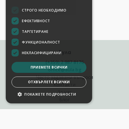
СТРОГО НЕОБХОДИМО
ЕФЕКТИВНОСТ
ТАРГЕТИРАНЕ
ФУНКЦИОНАЛНОСТ
Аула
НЕКЛАСИФИЦИРАНИ
(+359) 2 987 8176
ПРИЕМЕТЕ ВСИЧКИ
office@aula.bg
Често задавани въпроси
ОТХВЪРЛЕТЕ ВСИЧКИ
Контакти
За нас
ПОКАЖЕТЕ ПОДРОБНОСТИ
Блог
Полезни връзки
Създай курс за Аула