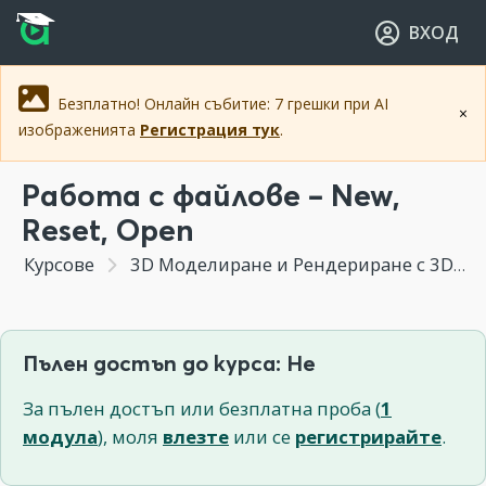
Прескочи към основното съдържание
Прескочи към навигацията
ВХОД
Безплатно! Онлайн събитие: 7 грешки при AI
×
изображенията
Регистрация тук
.
Работа с файлове – New,
Reset, Open
Курсове
3D Моделиране и Рендериране с 3DS MAX
Пълен достъп до курса: Не
За пълен достъп или безплатна проба (
1
модула
), моля
влезте
или се
регистрирайте
.