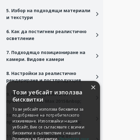
5. Избор на подходящи материали
и текстури
6. Как да постигнем реалистично
осветление
7. Подходящо позициониране на
камери. Видове камери
8. Настройки за реалистично
рендериране и постпродукция
9. Новите инструменти от
практиката 3ds Max 2015&nbsp;
10. Новите инструменти от
практиката 3ds Max 2016&nbsp;
11. Новите инструменти от