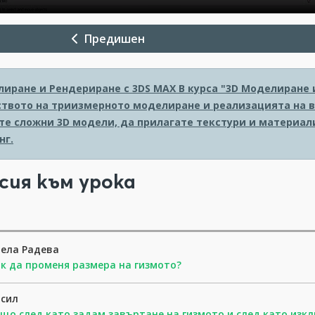
Предишен
лиране и Рендериране с 3DS MAX
В курса "3D Моделиране 
твото на триизмерното моделиране и реализацията на в
те сложни 3D модели, да прилагате текстури и материал
нг.
сия към урока
ела Радева
к да променя размера на гизмото?
асил
що след като задам завъртане на гизмото и след като изкл