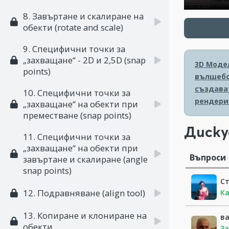
8. Завъртане и скалиране на
обекти (rotate and scale)
9. Специфични точки за
„захващане“ - 2D и 2,5D (snap
3D Моде
points)
вълшебс
създава
10. Специфични точки за
рендери
„захващане“ на обекти при
преместване (snap points)
Диску
11. Специфични точки за
„захващане“ на обекти при
Въпроси
завъртане и скалиране (angle
snap points)
Ст
12. Подравняване (align tool)
Ка
13. Копиране и клониране на
в
обекти
За