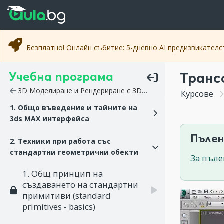
Прескочи към основното съдържание
Прескочи към навигацията
Безплатно! Онлайн събитие: 5-дневно AI предизвикател
Учебна програма
Транс
3D Моделиране и Рендериране с 3DS MAX
Курсове
1. Общо въведение и тайните на
3ds MAX интерфейса
Пълен
2. Техники при работа със
стандартни геометрични обекти
За пъле
1. Общ принцип на
създаването на стандартни
примитиви (standard
primitives - basics)