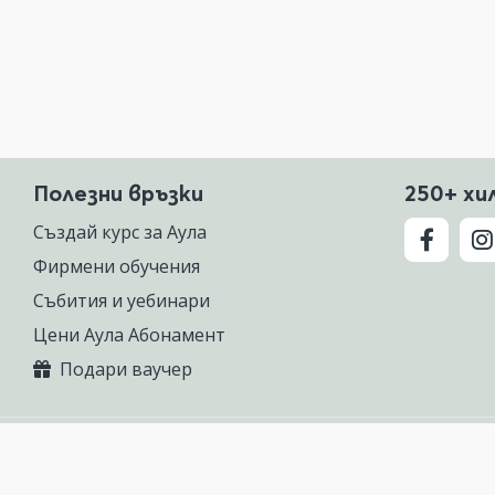
Полезни връзки
250+ хи
Създай курс за Аула
Фирмени обучения
Събития и уебинари
Цени Аула Абонамент
Подари ваучер
 предлагаща курсове по Excel, Photoshop, AutoCAD, ChatGPT, Gemini, Cla