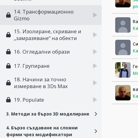
pi
14. Трансформационно
Gizmo
Ra
Ка
15. Изолиране, скриване и
„замразяване“ на обекти
С
К
16. Огледални образи
17. Групиране
Г
Мо
18. Начини за точно
измерване в 3Ds Max
в
К
19. Populate
3. Методи за бързо 3D моделиране
4. Бързо създаване на сложни
форми чрез модификатори