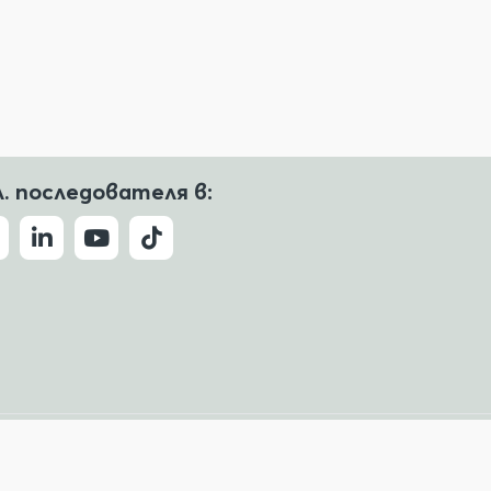
л. последователя в:
Условия за ползване
Политика за поверителност
ude, Copilot и други.