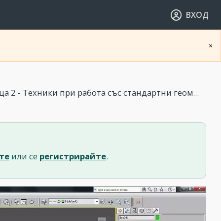
ВХОД
×
2 - Техники при работа със стандартни геометрични обекти
те
или се
регистрирайте
.