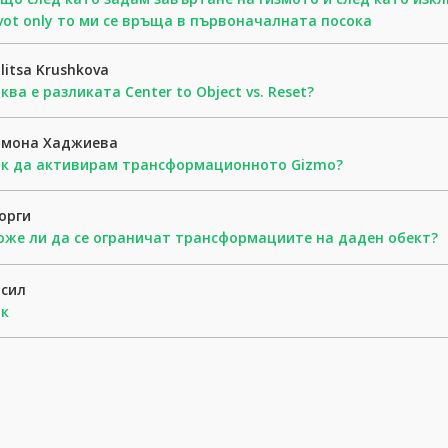
vot only то ми се връща в първоначалната посока
litsa Krushkova
ква е разликата Center to Object vs. Reset?
имона Хаджиева
ак да активирам трансформационното Gizmo?
еорги
же ли да се ограничат трансформациите на даден обект?
асил
ак