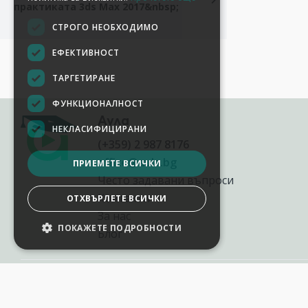
практиката 3ds Max 2017&nbsp;
Аула
(+359) 2 987 8176
office@aula.bg
Често задавани въпроси
Контакти
За нас
Блог
НАСТРОЙКИ НА БИСКВИТКИТЕ
2012-2026
©
AULA.bg
Всички права запазени.
Aula.bg е онлайн платформа за софтуерни и AI обучения в България,