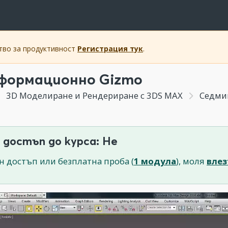
ство за продуктивност
Регистрация тук
.
формационно Gizmo
3D Моделиране и Рендериране с 3DS MAX
Седмица 
 достъп до курса: Не
н достъп или безплатна проба (
1 модула
), моля
влез