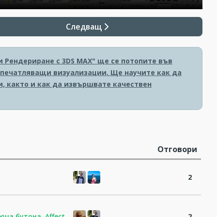
Следващ
и Рендериране с 3DS MAX" ще се потопите във
печатляващи визуализации. Ще научите как да
и, както и как да извършвате качествен
Отговори
2
юча бутона Affect
2