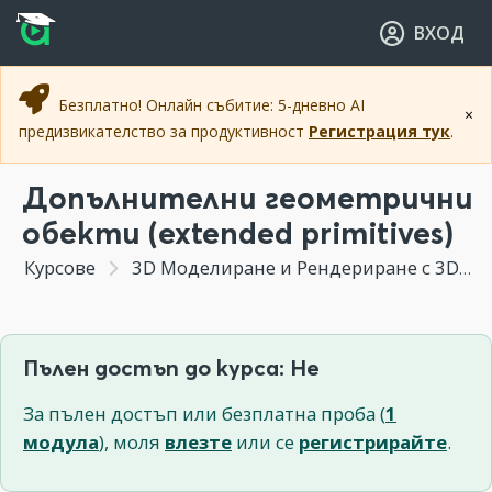
Прескочи към основното съдържание
Прескочи към навигацията
ВХОД
Безплатно! Онлайн събитие: 5-дневно AI
×
предизвикателство за продуктивност
Регистрация тук
.
Допълнителни геометрични
обекти (extended primitives)
Курсове
3D Моделиране и Рендериране с 3DS MAX
Пълен достъп до курса: Не
За пълен достъп или безплатна проба (
1
модула
), моля
влезте
или се
регистрирайте
.