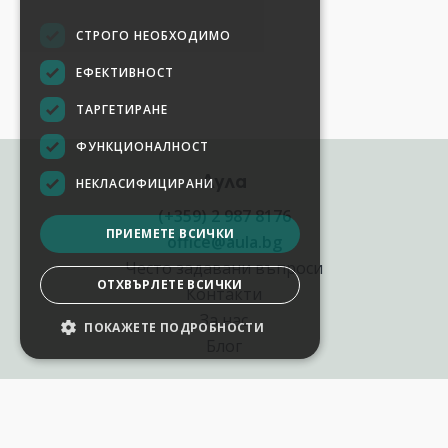
СТРОГО НЕОБХОДИМО
ЕФЕКТИВНОСТ
ТАРГЕТИРАНЕ
ФУНКЦИОНАЛНОСТ
Аула
НЕКЛАСИФИЦИРАНИ
(+359) 2 987 8176
ПРИЕМЕТЕ ВСИЧКИ
office@aula.bg
Често задавани въпроси
ОТХВЪРЛЕТЕ ВСИЧКИ
Контакти
За нас
ПОКАЖЕТЕ ПОДРОБНОСТИ
Блог
Полезни връзки
Създай курс за Аула