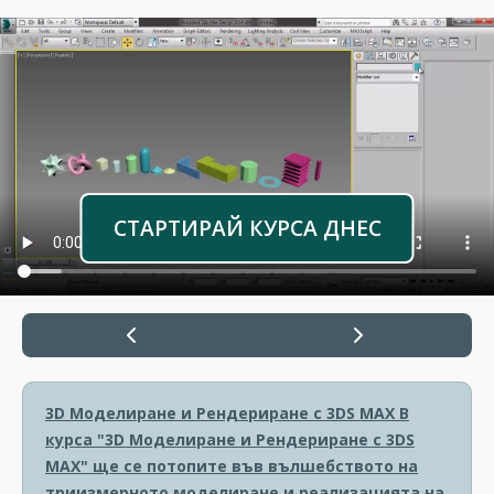
СТАРТИРАЙ КУРСА ДНЕС
3D Моделиране и Рендериране с 3DS MAX
В
курса "3D Моделиране и Рендериране с 3DS
MAX" ще се потопите във вълшебството на
триизмерното моделиране и реализацията на