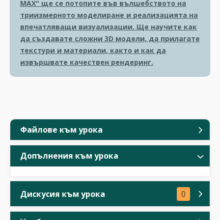
MAX" ще се потопите във вълшебството на
триизмерното моделиране и реализацията на
впечатляващи визуализации. Ще научите как
да създавате сложни 3D модели, да прилагате
текстури и материали, както и как да
извършвате качествен рендеринг.
Файлове към урока
Допълнения към урока
Дискусия към урока
0