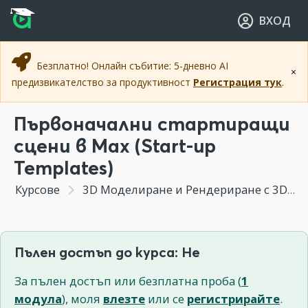
Прескочи към основното съдържание
Прескочи към навигацията
ВХОД
Безплатно! Онлайн събитие: 5-дневно AI
×
предизвикателство за продуктивност
Регистрация тук
.
Първоначални стартиращи
сцени в Мах (Start-up
Templates)
Курсове
3D Моделиране и Рендериране с 3DS MAX
Пълен достъп до курса: Не
За пълен достъп или безплатна проба (
1
модула
), моля
влезте
или се
регистрирайте
.