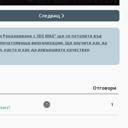
Следващ
и Рендериране с 3DS MAX" ще се потопите във
печатляващи визуализации. Ще научите как да
и, както и как да извършвате качествен
Отговори
1
ters?