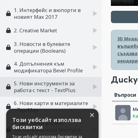
1. Интерфейс и вюпорти в
новият Max 2017
2. Creative Market
3D Моде
3. Новости в булевите
вълшебс
операции (Booleans)
създава
рендери
4. Допълнения към
модификатора Bevel Profile
Диску
5. Нови инструменти за
работа с текст - TextPlus
Въпроси
6. Нови карти в материалите
М
- TextMap
×
Ка
Този уебсайт използва
7. Векторни форми,
бисквитки
използвани като текстури -
ShapeMap
Този уебсайт използва бисквитки за