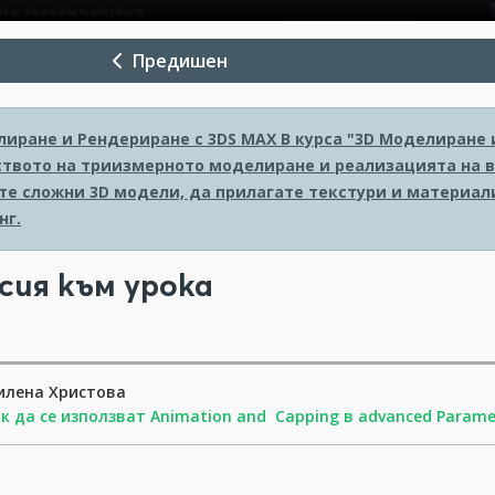
Предишен
лиране и Рендериране с 3DS MAX
В курса "3D Моделиране 
твото на триизмерното моделиране и реализацията на в
те сложни 3D модели, да прилагате текстури и материал
нг.
сия към урока
илена Христова
к да се използват Animation and Capping в advanced Parame