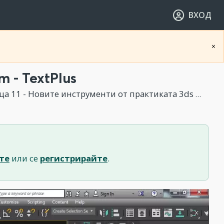
ВХОД
×
- TextPlus
 11 - Новите инструменти от практиката 3ds Max 2017
те
или се
регистрирайте
.