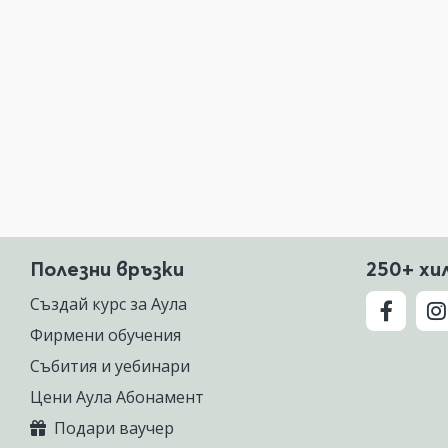
Полезни връзки
250+ хи
Създай курс за Аула
Фирмени обучения
Събития и уебинари
Цени Аула Абонамент
Подари ваучер