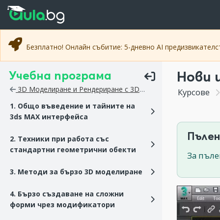
Прескочи към основното съдържание
Прескочи към навигацията
Безплатно! Онлайн събитие: 5-дневно AI предизвикател
Учебна програма
Нови 
3D Моделиране и Рендериране с 3DS MAX
Курсове
1. Общо въведение и тайните на
3ds MAX интерфейса
Пълен
2. Техники при работа със
стандартни геометрични обекти
За пъле
3. Методи за бързо 3D моделиране
4. Бързо създаване на сложни
форми чрез модификатори