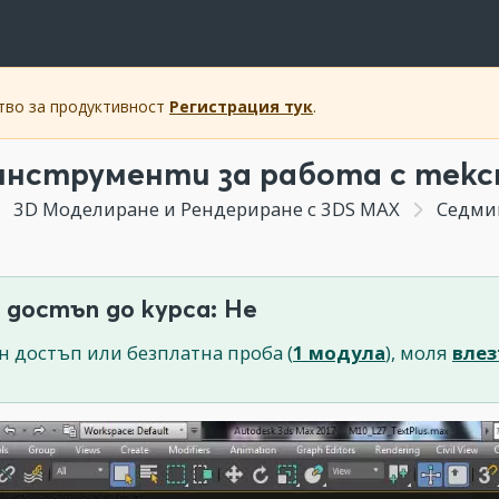
ство за продуктивност
Регистрация тук
.
инструменти за работа с текст 
3D Моделиране и Рендериране с 3DS MAX
Седмица
 достъп до курса: Не
н достъп или безплатна проба (
1 модула
), моля
влез