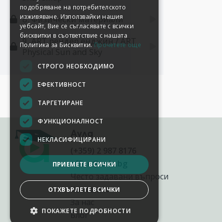
подобряване на потребителското
изживяване. Използвайки нашия
8. Физически материали
уебсайт, Вие се съгласявате с всички
бисквитки в съответствие с нашата
9. ART рендер енджин / ART
Политика за Бисквитки.
Прочетете още
Physical Sun and Sky
СТРОГО НЕОБХОДИМО
ЕФЕКТИВНОСТ
ТАРГЕТИРАНЕ
ФУНКЦИОНАЛНОСТ
Аула
НЕКЛАСИФИЦИРАНИ
(+359) 2 987 8176
office@aula.bg
ПРИЕМЕТЕ ВСИЧКИ
Често задавани въпроси
Контакти
ОТХВЪРЛЕТЕ ВСИЧКИ
За нас
ПОКАЖЕТЕ ПОДРОБНОСТИ
Блог
НАСТРОЙКИ НА БИСКВИТКИТЕ