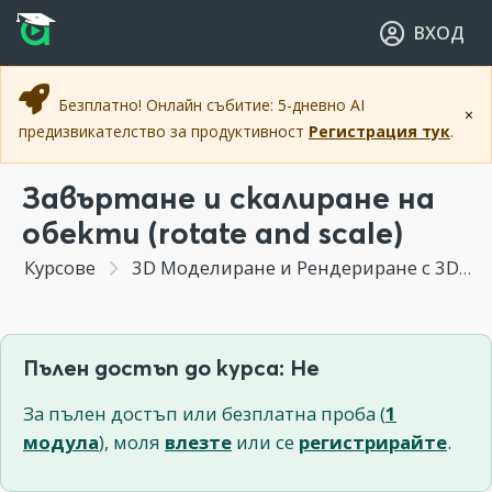
Прескочи към основното съдържание
Прескочи към навигацията
ВХОД
Безплатно! Онлайн събитие: 5-дневно AI
×
предизвикателство за продуктивност
Регистрация тук
.
Завъртане и скалиране на
обекти (rotate and scale)
Курсове
3D Моделиране и Рендериране с 3DS MAX
Пълен достъп до курса: Не
За пълен достъп или безплатна проба (
1
модула
), моля
влезте
или се
регистрирайте
.