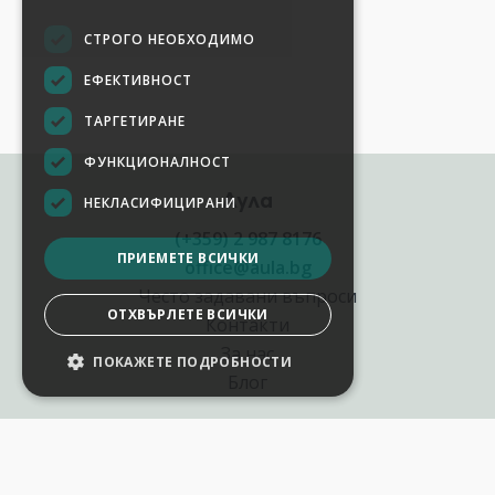
СТРОГО НЕОБХОДИМО
ЕФЕКТИВНОСТ
ТАРГЕТИРАНЕ
ФУНКЦИОНАЛНОСТ
Аула
НЕКЛАСИФИЦИРАНИ
(+359) 2 987 8176
ПРИЕМЕТЕ ВСИЧКИ
office@aula.bg
Често задавани въпроси
ОТХВЪРЛЕТЕ ВСИЧКИ
Контакти
За нас
ПОКАЖЕТЕ ПОДРОБНОСТИ
Блог
Полезни връзки
Създай курс за Аула