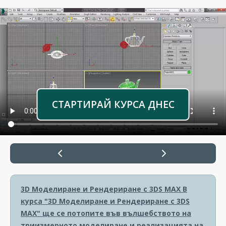
СТАРТИРАЙ КУРСА ДНЕС
3D Моделиране и Рендериране с 3DS MAX
В
курса "3D Моделиране и Рендериране с 3DS
MAX" ще се потопите във вълшебството на
триизмерното моделиране и реализацията на