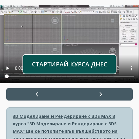
СТАРТИРАЙ КУРСА ДНЕС
3D Моделиране и Рендериране с 3DS MAX
В
курса "3D Моделиране и Рендериране с 3DS
MAX" ще се потопите във вълшебството на
триизмерното моделиране и реализацията на