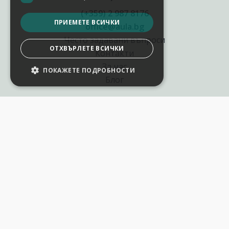
(+359) 2 987 8176
ПРИЕМЕТЕ ВСИЧКИ
office@aula.bg
Често задавани въпроси
ОТХВЪРЛЕТЕ ВСИЧКИ
Контакти
За нас
ПОКАЖЕТЕ ПОДРОБНОСТИ
НАСТРОЙКИ НА БИСКВИТКИТЕ
Блог
Полезни връзки
Създай курс за Аула
Фирмени обучения
Събития и уебинари
Цени Аула Абонамент
Подари ваучер
Общи разпоредби