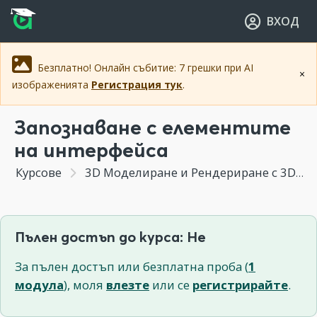
Прескочи към основното съдържание
Прескочи към навигацията
ВХОД
Безплатно! Онлайн събитие: 7 грешки при AI
×
изображенията
Регистрация тук
.
Запознаване с елементите
на интерфейса
Курсове
3D Моделиране и Рендериране с 3DS MAX
Пълен достъп до курса: Не
За пълен достъп или безплатна проба (
1
модула
), моля
влезте
или се
регистрирайте
.