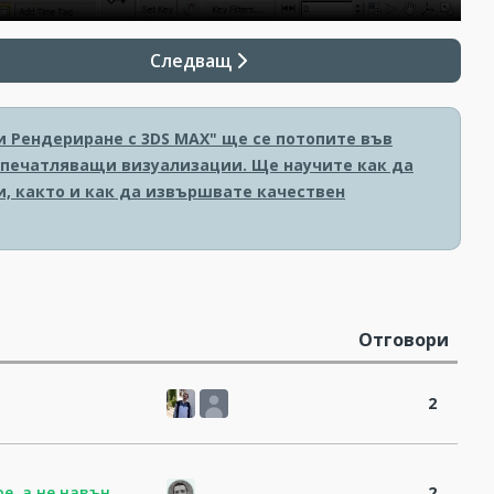
Следващ
и Рендериране с 3DS MAX" ще се потопите във
печатляващи визуализации. Ще научите как да
и, както и как да извършвате качествен
Отговори
2
е, а не навън
2