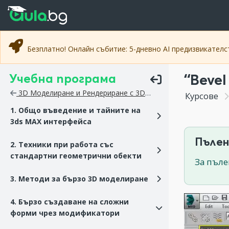
Прескочи към основното съдържание
Прескочи към навигацията
Безплатно! Онлайн събитие: 5-дневно AI предизвикател
Учебна програма
“Bevel
3D Моделиране и Рендериране с 3DS MAX
Курсове
1. Общо въведение и тайните на
3ds MAX интерфейса
Пълен
2. Техники при работа със
стандартни геометрични обекти
За пъле
3. Методи за бързо 3D моделиране
4. Бързо създаване на сложни
форми чрез модификатори