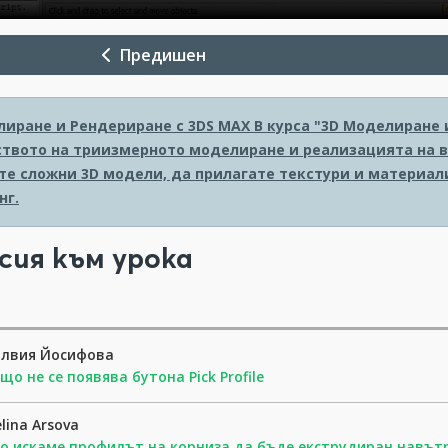
Предишен
лиране и Рендериране с 3DS MAX
В курса "3D Моделиране 
твото на триизмерното моделиране и реализацията на в
те сложни 3D модели, да прилагате текстури и материал
нг.
сия към урока
илвия Йосифова
що не се появява бутона Pick Profile
elina Arsova
о искаме профилът на корниза да бъде екструдиран навътр