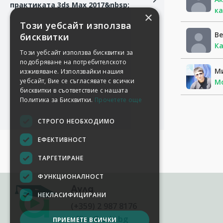
практиката 3ds Max 2017&nbsp;
ка
×
Този уебсайт използва
Be
бисквитки
Ка
Този уебсайт използва бисквитки за
подобряване на потребителското
М
изживяване. Използвайки нашия
уебсайт, Вие се съгласявате с всички
Мо
бисквитки в съответствие с нашата
Политика за Бисквитки.
Прочетете още
СТРОГО НЕОБХОДИМО
ЕФЕКТИВНОСТ
ТАРГЕТИРАНЕ
ФУНКЦИОНАЛНОСТ
Аула
НЕКЛАСИФИЦИРАНИ
(+359) 2 987 8176
office@aula.bg
ПРИЕМЕТЕ ВСИЧКИ