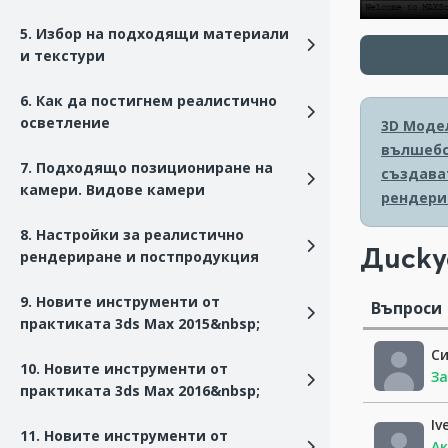
5. Избор на подходящи материали
и текстури
6. Как да постигнем реалистично
осветление
3D Моде
вълшебс
7. Подходящо позициониране на
създава
камери. Видове камери
рендери
8. Настройки за реалистично
Диску
рендериране и постпродукция
9. Новите инструменти от
Въпроси
практиката 3ds Max 2015&nbsp;
С
10. Новите инструменти от
За
практиката 3ds Max 2016&nbsp;
Iv
11. Новите инструменти от
Ак