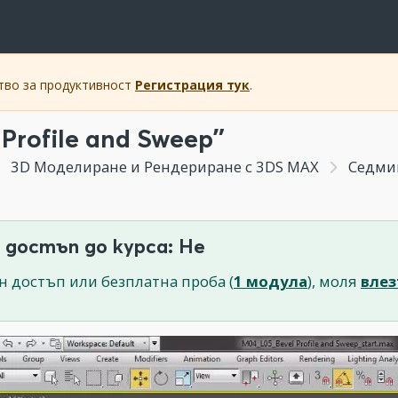
ство за продуктивност
Регистрация тук
.
 Profile and Sweep”
3D Моделиране и Рендериране с 3DS MAX
Седмица 
 достъп до курса: Не
н достъп или безплатна проба (
1 модула
), моля
влез