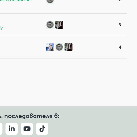
3
7?
4
л. последователя в: