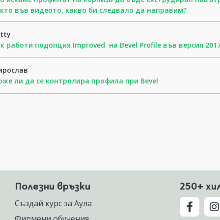
кто във видеото, какво би следвало да направим?
tty
к работи подопция Improved на Bevel Profile във версия 201
ирослав
же ли да се контролира профила при Bevel
Полезни връзки
250+ хи
Създай курс за Аула
Фирмени обучения